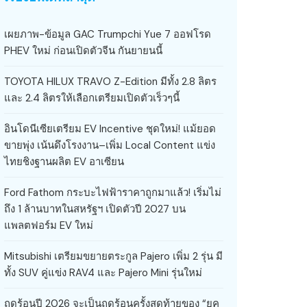
เผยภาพ-ข้อมูล GAC Trumpchi Yue 7 ออฟโรด
PHEV ใหม่ ก่อนเปิดตัวจีน กันยายนนี้
TOYOTA HILUX TRAVO Z-Edition มีทั้ง 2.8 ลิตร
และ 2.4 ลิตรให้เลือกเตรียมเปิดตัวเร็วๆนี้
อินโดนีเซียเตรียม EV Incentive ชุดใหม่! แม้ยอด
ขายพุ่ง เน้นดึงโรงงาน–เพิ่ม Local Content แข่ง
ไทยชิงฐานผลิต EV อาเซียน
Ford Fathom กระบะไฟฟ้าราคาถูกมาแล้ว! เริ่มไม่
ถึง 1 ล้านบาทในสหรัฐฯ เปิดตัวปี 2027 บน
แพลตฟอร์ม EV ใหม่
Mitsubishi เตรียมขยายตระกูล Pajero เพิ่ม 2 รุ่น มี
ทั้ง SUV คู่แข่ง RAV4 และ Pajero Mini รุ่นใหม่
ฤดูร้อนปี 2026 จะเป็นฤดูร้อนครั้งสุดท้ายของ “ยุค