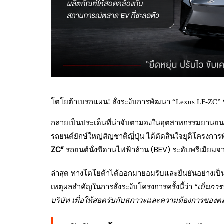
โตโยต้าเบรกแผน! สั่งระงับการพัฒนา “Lexus LF-ZC” 
กลายเป็นประเด็นที่น่าจับตามองในอุตสาหกรรมยานยนต์
รถยนต์ยักษ์ใหญ่สัญชาติญี่ปุ่น ได้ตัดสินใจยุติโครงก
ZC”
รถยนต์นั่งซีดานไฟฟ้าล้วน (BEV) ระดับพรีเมียมจา
ล่าสุด ทางโตโยต้าได้ออกมายอมรับและยืนยันอย่างเป
เหตุผลสำคัญในการสั่งระงับโครงการครั้งนี้ว่า
“เป็นกา
บริษัท เพื่อให้สอดรับกับสภาวะและความต้องการของตล