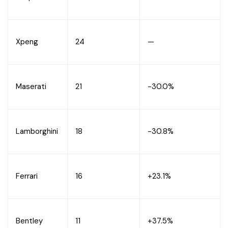
Xpeng
24
—
Maserati
21
-30.0%
Lamborghini
18
-30.8%
Ferrari
16
+23.1%
Bentley
11
+37.5%