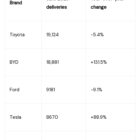
Brand
deliveries
change
Toyota
19,124
-5.4%
BYD
18,881
+131.5%
Ford
9181
-9.1%
Tesla
8670
+88.9%