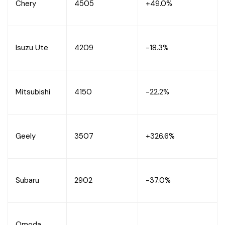
Chery
4505
+49.0%
Isuzu Ute
4209
-18.3%
Mitsubishi
4150
-22.2%
Geely
3507
+326.6%
Subaru
2902
-37.0%
Omoda