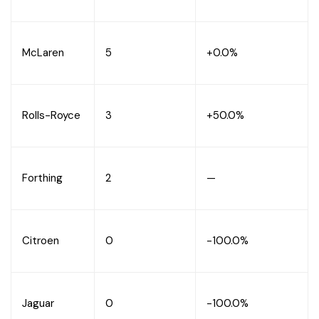
McLaren
5
+0.0%
Rolls-Royce
3
+50.0%
Forthing
2
—
Citroen
0
-100.0%
Jaguar
0
-100.0%