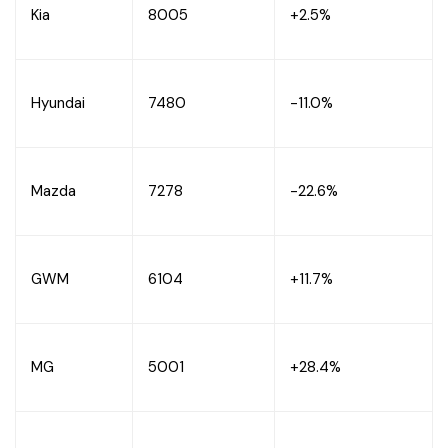
Kia
8005
+2.5%
Hyundai
7480
-11.0%
Mazda
7278
-22.6%
GWM
6104
+11.7%
MG
5001
+28.4%