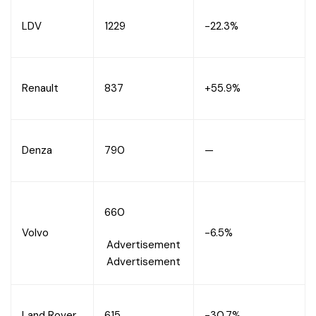
LDV
1229
-22.3%
Renault
837
+55.9%
Denza
790
—
660
Volvo
-6.5%
Advertisement
Advertisement
Land Rover
615
-30.7%