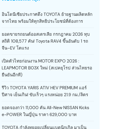
อินโดนีเซียประกาศดึง TOYOTA ย้ายฐานผลิตหลัก
จากไทย พร้อมให้ทุกสิทธิประโยชน์ที่ต้องการ
ยอดขายรถยนต์ออสเตรเลีย กรกฎาคม 2026 ทุบ
สถิติ 108,577 คัน! Toyota RAV4 ขึ้นอันดับ 1 รถ
จีน–EV โตแรง
เปิดตัวไทยก่อนงาน MOTOR EXPO 2026 :
LEAPMOTOR B03X ใหม่ (สเปคยุโรป ส่วนไทยรอ
ยืนยันอีกที)
รีวิว TOYOTA YARIS ATIV HEV PREMIUM แอร์
ปีศาจ เย็นเกิน! ขับเร็วๆ แรงหน่อย 21.9 กม./ลิตร
ยอดจองกว่า 11,000 คัน All-New NISSAN Kicks
e-POWER ในญี่ปุ่น ราคา 629,000 บาท
TOYOTA กำลังทยอยเปลี่ยนแบตนิกเกิล มาเป็น