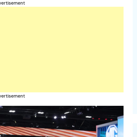
vertisement
vertisement