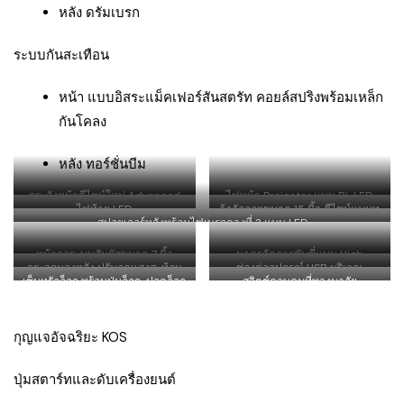
หลัง ดรัมเบรก
ระบบกันสะเทือน
หน้า แบบอิสระแม็คเฟอร์สันสตรัท คอยล์สปริงพร้อมเหล็ก
กันโคลง
หลัง ทอร์ชั่นบีม
กระจังหน้าดีไซน์ใหม่ Advanced
ไฟหน้า Projector แบบ Bi-LED
ไฟท้าย LED
ล้ออัลลอยขนาด 15 นิ้ว ดีไซน์แบบทู
Dynamic Shield Design ตกแต่ง
สปอยเลอร์หลังพร้อมไฟเบรกดวงที่ 3 แบบ LED
โทน
อย่างมีสไตล์ด้วยลายเส้นสีแดง
หน้าจอระบบสัมผัสขนาด 7 นิ้ว
มาตรวัดการขับขี่แบบ High
กระจกมองหลัง ปรับลดแสงสะท้อน
ช่องต่ออุปกรณ์ USB บริเวณ
รองรับการเชื่อมต่อผ่านสมาร์ทโฟน
Contrast ตกแต่งลาย Carbon
เซ็นทรัลล็อก พร้อมปุ่มล็อก-ปลดล็อก
สวิตช์ควบคุมที่พวงมาลัย
อัตโนมัติ
คอนโซลกลาง
สนุกทุกการเดินทาง เพียงเชื่อมต่อ
Print
อัตโนมัติ ตกแต่งลาย Carbon Print
iPhone ในรถมิตซูบิชิ มิราจ ใหม่
รองรับ Apple CarPlay* และ
กุญแจอัจฉริยะ KOS
สามารถรับสายโทรเข้า-โทรออก,
รับ-ส่งข้อความ พร้อมฟังเพลงได้
อย่างง่ายดาย
ปุ่มสตาร์ทและดับเครื่องยนต์