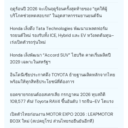
ฤดูร้อนปี 2026 จะเป็นฤดูร้อนครั้งสุดท้ายของ “ยุคให้ผู้
บริโภคช่วยทดสอบรถ” ในอุตสาหกรรมยานยนต์จีน
Honda เล็งดึง Tata Technologies พัฒนาแพลตฟอร์ม
รถยนต์ใหม่ รองรับทั้ง ICE, Hybrid และ EV หวังลดต้นทุน–
เร่งเปิดตัวรถรุ่นใหม่
Honda เล็งพัฒนา “Accord SUV” ไฮบริด คาดเริ่มผลิตปี
2029 เฉพาะในสหรัฐฯ
อินโดนีเซียประกาศดึง TOYOTA ย้ายฐานผลิตหลักจากไทย
พร้อมให้ทุกสิทธิประโยชน์ที่ต้องการ
ยอดขายรถยนต์ออสเตรเลีย กรกฎาคม 2026 ทุบสถิติ
108,577 คัน! Toyota RAV4 ขึ้นอันดับ 1 รถจีน–EV โตแรง
เปิดตัวไทยก่อนงาน MOTOR EXPO 2026 : LEAPMOTOR
B03X ใหม่ (สเปคยุโรป ส่วนไทยรอยืนยันอีกที)