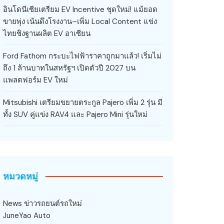
อินโดนีเซียเตรียม EV Incentive ชุดใหม่! แม้ยอด
ขายพุ่ง เน้นดึงโรงงาน–เพิ่ม Local Content แข่ง
ไทยชิงฐานผลิต EV อาเซียน
Ford Fathom กระบะไฟฟ้าราคาถูกมาแล้ว! เริ่มไม่
ถึง 1 ล้านบาทในสหรัฐฯ เปิดตัวปี 2027 บน
แพลตฟอร์ม EV ใหม่
Mitsubishi เตรียมขยายตระกูล Pajero เพิ่ม 2 รุ่น มี
ทั้ง SUV คู่แข่ง RAV4 และ Pajero Mini รุ่นใหม่
หมวดหมู่
News ข่าวรถยนต์รถใหม่
JuneYao Auto