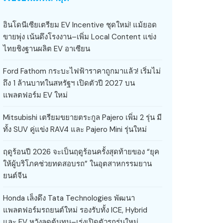
อินโดนีเซียเตรียม EV Incentive ชุดใหม่! แม้ยอด
ขายพุ่ง เน้นดึงโรงงาน–เพิ่ม Local Content แข่ง
ไทยชิงฐานผลิต EV อาเซียน
Ford Fathom กระบะไฟฟ้าราคาถูกมาแล้ว! เริ่มไม่
ถึง 1 ล้านบาทในสหรัฐฯ เปิดตัวปี 2027 บน
แพลตฟอร์ม EV ใหม่
Mitsubishi เตรียมขยายตระกูล Pajero เพิ่ม 2 รุ่น มี
ทั้ง SUV คู่แข่ง RAV4 และ Pajero Mini รุ่นใหม่
ฤดูร้อนปี 2026 จะเป็นฤดูร้อนครั้งสุดท้ายของ “ยุค
ให้ผู้บริโภคช่วยทดสอบรถ” ในอุตสาหกรรมยาน
ยนต์จีน
Honda เล็งดึง Tata Technologies พัฒนา
แพลตฟอร์มรถยนต์ใหม่ รองรับทั้ง ICE, Hybrid
และ EV หวังลดต้นทุน–เร่งเปิดตัวรถรุ่นใหม่