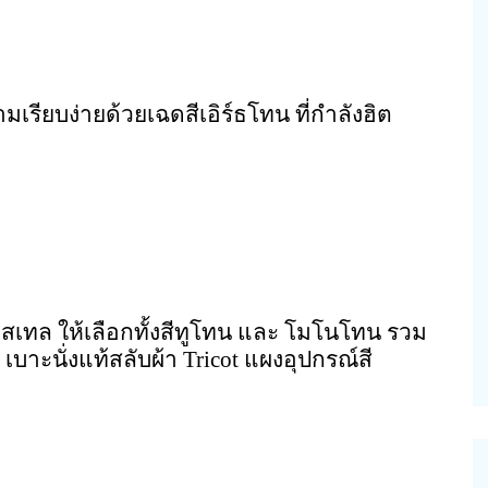
เรียบง่ายด้วยเฉดสีเอิร์ธโทน ที่กำลังฮิต
าสเทล ให้เลือกทั้งสีทูโทน และ โมโนโทน รวม
บาะนั่งแท้สลับผ้า Tricot แผงอุปกรณ์สี