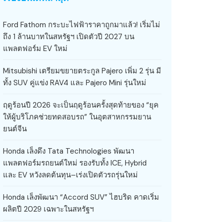
Ford Fathom กระบะไฟฟ้าราคาถูกมาแล้ว! เริ่มไม่
ถึง 1 ล้านบาทในสหรัฐฯ เปิดตัวปี 2027 บน
แพลตฟอร์ม EV ใหม่
Mitsubishi เตรียมขยายตระกูล Pajero เพิ่ม 2 รุ่น มี
ทั้ง SUV คู่แข่ง RAV4 และ Pajero Mini รุ่นใหม่
ฤดูร้อนปี 2026 จะเป็นฤดูร้อนครั้งสุดท้ายของ “ยุค
ให้ผู้บริโภคช่วยทดสอบรถ” ในอุตสาหกรรมยาน
ยนต์จีน
Honda เล็งดึง Tata Technologies พัฒนา
แพลตฟอร์มรถยนต์ใหม่ รองรับทั้ง ICE, Hybrid
และ EV หวังลดต้นทุน–เร่งเปิดตัวรถรุ่นใหม่
Honda เล็งพัฒนา “Accord SUV” ไฮบริด คาดเริ่ม
ผลิตปี 2029 เฉพาะในสหรัฐฯ