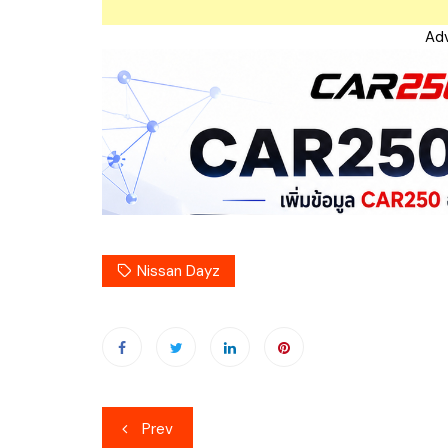
Ad
Nissan Dayz
เมนู
Prev
นำทาง