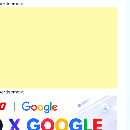
vertisement
vertisement