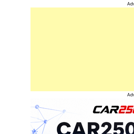
Ad
Ad