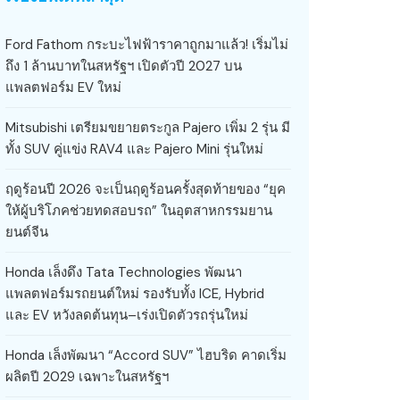
Ford Fathom กระบะไฟฟ้าราคาถูกมาแล้ว! เริ่มไม่
ถึง 1 ล้านบาทในสหรัฐฯ เปิดตัวปี 2027 บน
แพลตฟอร์ม EV ใหม่
Mitsubishi เตรียมขยายตระกูล Pajero เพิ่ม 2 รุ่น มี
ทั้ง SUV คู่แข่ง RAV4 และ Pajero Mini รุ่นใหม่
ฤดูร้อนปี 2026 จะเป็นฤดูร้อนครั้งสุดท้ายของ “ยุค
ให้ผู้บริโภคช่วยทดสอบรถ” ในอุตสาหกรรมยาน
ยนต์จีน
Honda เล็งดึง Tata Technologies พัฒนา
แพลตฟอร์มรถยนต์ใหม่ รองรับทั้ง ICE, Hybrid
และ EV หวังลดต้นทุน–เร่งเปิดตัวรถรุ่นใหม่
Honda เล็งพัฒนา “Accord SUV” ไฮบริด คาดเริ่ม
ผลิตปี 2029 เฉพาะในสหรัฐฯ