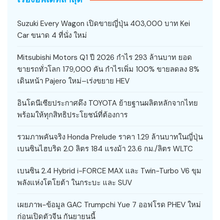
Suzuki Every Wagon เปิดขายญี่ปุ่น 403,000 บาท Kei
Car ขนาด 4 ที่นั่ง ใหม่
Mitsubishi Motors Q1 ปี 2026 กำไร 293 ล้านบาท ยอด
ขายรถทั่วโลก 179,000 คัน กำไรเพิ่ม 100% ขายลดลง 8%
เดินหน้า Pajero ใหม่–เร่งขยาย HEV
อินโดนีเซียประกาศดึง TOYOTA ย้ายฐานผลิตหลักจากไทย
พร้อมให้ทุกสิทธิประโยชน์ที่ต้องการ
รวมภาพคันจริง Honda Prelude ราคา 1.29 ล้านบาทในญี่ปุ่น
เบนซินไฮบริด 2.0 ลิตร 184 แรงม้า 23.6 กม./ลิตร WLTC
เบนซิน 2.4 Hybrid i-FORCE MAX และ Twin-Turbo V6 ขุม
พลังแห่งโตโยต้า ในกระบะ และ SUV
เผยภาพ-ข้อมูล GAC Trumpchi Yue 7 ออฟโรด PHEV ใหม่
ก่อนเปิดตัวจีน กันยายนนี้