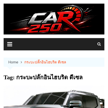
Skip
to
content
Home
กระบะปลั๊กอินไฮบริด ดีเซล
Tag:
กระบะปลั๊กอินไฮบริด ดีเซล