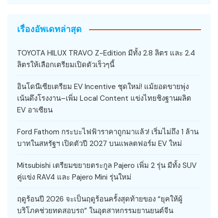
เรื่องอัพเดทล่าสุด
TOYOTA HILUX TRAVO Z-Edition มีทั้ง 2.8 ลิตร และ 2.4
ลิตรให้เลือกเตรียมเปิดตัวเร็วๆนี้
อินโดนีเซียเตรียม EV Incentive ชุดใหม่! แม้ยอดขายพุ่ง
เน้นดึงโรงงาน–เพิ่ม Local Content แข่งไทยชิงฐานผลิต
EV อาเซียน
Ford Fathom กระบะไฟฟ้าราคาถูกมาแล้ว! เริ่มไม่ถึง 1 ล้าน
บาทในสหรัฐฯ เปิดตัวปี 2027 บนแพลตฟอร์ม EV ใหม่
Mitsubishi เตรียมขยายตระกูล Pajero เพิ่ม 2 รุ่น มีทั้ง SUV
คู่แข่ง RAV4 และ Pajero Mini รุ่นใหม่
ฤดูร้อนปี 2026 จะเป็นฤดูร้อนครั้งสุดท้ายของ “ยุคให้ผู้
บริโภคช่วยทดสอบรถ” ในอุตสาหกรรมยานยนต์จีน