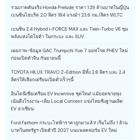
รวมภาพคันจริง Honda Prelude ราคา 1.29 ล้านบาทในญี่ปุ่น
เบนซินไฮบริด 2.0 ลิตร 184 แรงม้า 23.6 กม./ลิตร WLTC
เบนซิน 2.4 Hybrid i-FORCE MAX และ Twin-Turbo V6 ขุม
พลังแห่งโตโยต้า ในกระบะ และ SUV
เผยภาพ-ข้อมูล GAC Trumpchi Yue 7 ออฟโรด PHEV ใหม่
ก่อนเปิดตัวจีน กันยายนนี้
TOYOTA HILUX TRAVO Z-Edition มีทั้ง 2.8 ลิตร และ 2.4
ลิตรให้เลือกเตรียมเปิดตัวเร็วๆนี้
อินโดนีเซียเตรียม EV Incentive ชุดใหม่! แม้ยอดขายพุ่ง
เน้นดึงโรงงาน–เพิ่ม Local Content แข่งไทยชิงฐานผลิต
EV อาเซียน
Ford Fathom กระบะไฟฟ้าราคาถูกมาแล้ว! เริ่มไม่ถึง 1 ล้าน
บาทในสหรัฐฯ เปิดตัวปี 2027 บนแพลตฟอร์ม EV ใหม่