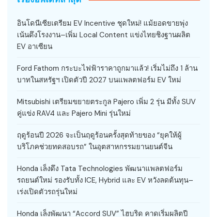
อินโดนีเซียเตรียม EV Incentive ชุดใหม่! แม้ยอดขายพุ่ง
เน้นดึงโรงงาน–เพิ่ม Local Content แข่งไทยชิงฐานผลิต
EV อาเซียน
Ford Fathom กระบะไฟฟ้าราคาถูกมาแล้ว! เริ่มไม่ถึง 1 ล้าน
บาทในสหรัฐฯ เปิดตัวปี 2027 บนแพลตฟอร์ม EV ใหม่
Mitsubishi เตรียมขยายตระกูล Pajero เพิ่ม 2 รุ่น มีทั้ง SUV
คู่แข่ง RAV4 และ Pajero Mini รุ่นใหม่
ฤดูร้อนปี 2026 จะเป็นฤดูร้อนครั้งสุดท้ายของ “ยุคให้ผู้
บริโภคช่วยทดสอบรถ” ในอุตสาหกรรมยานยนต์จีน
Honda เล็งดึง Tata Technologies พัฒนาแพลตฟอร์ม
รถยนต์ใหม่ รองรับทั้ง ICE, Hybrid และ EV หวังลดต้นทุน–
เร่งเปิดตัวรถรุ่นใหม่
Honda เล็งพัฒนา “Accord SUV” ไฮบริด คาดเริ่มผลิตปี