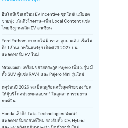
อินโดนีเซียเตรียม EV Incentive ชุดใหม่! แม้ยอด
ขายพุ่ง เน้นดึงโรงงาน–เพิ่ม Local Content แข่ง
ไทยชิงฐานผลิต EV อาเซียน
Ford Fathom กระบะไฟฟ้าราคาถูกมาแล้ว! เริ่มไม่
ถึง 1 ล้านบาทในสหรัฐฯ เปิดตัวปี 2027 บน
แพลตฟอร์ม EV ใหม่
Mitsubishi เตรียมขยายตระกูล Pajero เพิ่ม 2 รุ่น มี
ทั้ง SUV คู่แข่ง RAV4 และ Pajero Mini รุ่นใหม่
ฤดูร้อนปี 2026 จะเป็นฤดูร้อนครั้งสุดท้ายของ “ยุค
ให้ผู้บริโภคช่วยทดสอบรถ” ในอุตสาหกรรมยาน
ยนต์จีน
Honda เล็งดึง Tata Technologies พัฒนา
แพลตฟอร์มรถยนต์ใหม่ รองรับทั้ง ICE, Hybrid
และ EV หวังลดต้นทุน–เร่งเปิดตัวรถรุ่นใหม่