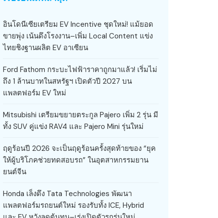
อินโดนีเซียเตรียม EV Incentive ชุดใหม่! แม้ยอด
ขายพุ่ง เน้นดึงโรงงาน–เพิ่ม Local Content แข่ง
ไทยชิงฐานผลิต EV อาเซียน
Ford Fathom กระบะไฟฟ้าราคาถูกมาแล้ว! เริ่มไม่
ถึง 1 ล้านบาทในสหรัฐฯ เปิดตัวปี 2027 บน
แพลตฟอร์ม EV ใหม่
Mitsubishi เตรียมขยายตระกูล Pajero เพิ่ม 2 รุ่น มี
ทั้ง SUV คู่แข่ง RAV4 และ Pajero Mini รุ่นใหม่
ฤดูร้อนปี 2026 จะเป็นฤดูร้อนครั้งสุดท้ายของ “ยุค
ให้ผู้บริโภคช่วยทดสอบรถ” ในอุตสาหกรรมยาน
ยนต์จีน
Honda เล็งดึง Tata Technologies พัฒนา
แพลตฟอร์มรถยนต์ใหม่ รองรับทั้ง ICE, Hybrid
และ EV หวังลดต้นทุน–เร่งเปิดตัวรถรุ่นใหม่