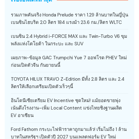
รวมภาพคันจริง Honda Prelude ราคา 1.29 ล้านบาทในญี่ปุ่น
เบนซินไฮบริด 2.0 ลิตร 184 แรงม้า 23.6 กม./ลิตร WLTC
เบนซิน 2.4 Hybrid i-FORCE MAX และ Twin-Turbo V6 ขุม
พลังแห่งโตโยต้า ในกระบะ และ SUV
เผยภาพ-ข้อมูล GAC Trumpchi Yue 7 ออฟโรด PHEV ใหม่
ก่อนเปิดตัวจีน กันยายนนี้
TOYOTA HILUX TRAVO Z-Edition มีทั้ง 2.8 ลิตร และ 2.4
ลิตรให้เลือกเตรียมเปิดตัวเร็วๆนี้
อินโดนีเซียเตรียม EV Incentive ชุดใหม่! แม้ยอดขายพุ่ง
เน้นดึงโรงงาน–เพิ่ม Local Content แข่งไทยชิงฐานผลิต
EV อาเซียน
Ford Fathom กระบะไฟฟ้าราคาถูกมาแล้ว! เริ่มไม่ถึง 1 ล้าน
บาทในสหรัฐฯ เปิดตัวปี 2027 บนแพลตฟอร์ม EV ใหม่