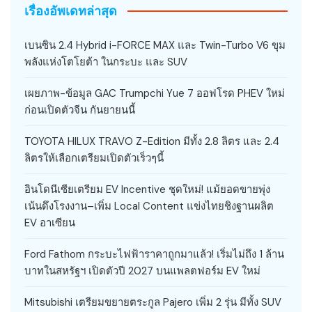
เรื่องอัพเดทล่าสุด
เบนซิน 2.4 Hybrid i-FORCE MAX และ Twin-Turbo V6 ขุม
พลังแห่งโตโยต้า ในกระบะ และ SUV
เผยภาพ-ข้อมูล GAC Trumpchi Yue 7 ออฟโรด PHEV ใหม่
ก่อนเปิดตัวจีน กันยายนนี้
TOYOTA HILUX TRAVO Z-Edition มีทั้ง 2.8 ลิตร และ 2.4
ลิตรให้เลือกเตรียมเปิดตัวเร็วๆนี้
อินโดนีเซียเตรียม EV Incentive ชุดใหม่! แม้ยอดขายพุ่ง
เน้นดึงโรงงาน–เพิ่ม Local Content แข่งไทยชิงฐานผลิต
EV อาเซียน
Ford Fathom กระบะไฟฟ้าราคาถูกมาแล้ว! เริ่มไม่ถึง 1 ล้าน
บาทในสหรัฐฯ เปิดตัวปี 2027 บนแพลตฟอร์ม EV ใหม่
Mitsubishi เตรียมขยายตระกูล Pajero เพิ่ม 2 รุ่น มีทั้ง SUV