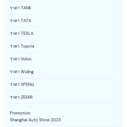
ราคา TANK
ราคา TATA
ราคา TESLA
ราคา Toyota
ราคา Volvo
ราคา Wuling
ราคา XPENG
ราคา ZEEKR
Promotion
Shanghai Auto Show 2023