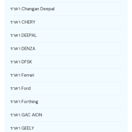
ราคา Changan Deepal
ราคา CHERY
ราคา DEEPAL
ราคา DENZA
ราคา DFSK
ราคา Ferrari
ราคา Ford
ราคา Forthing
ราคา GAC AION
ราคา GEELY