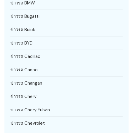
ข่าวรถ BMW
ข่าวรถ Bugatti
ข่าวรถ Buick
ข่าวรถ BYD
ข่าวรถ Cadillac
ข่าวรถ Canoo
ข่าวรถ Changan
ข่าวรถ Chery
ข่าวรถ Chery Fulwin
ข่าวรถ Chevrolet