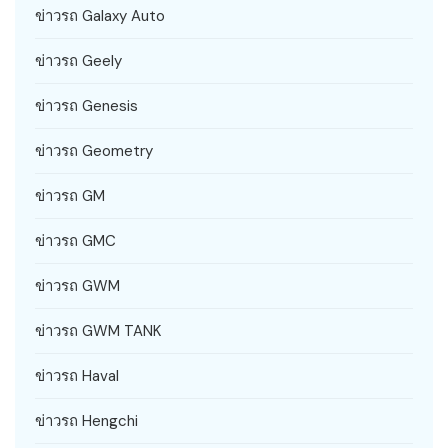
ข่าวรถ Galaxy Auto
ข่าวรถ Geely
ข่าวรถ Genesis
ข่าวรถ Geometry
ข่าวรถ GM
ข่าวรถ GMC
ข่าวรถ GWM
ข่าวรถ GWM TANK
ข่าวรถ Haval
ข่าวรถ Hengchi