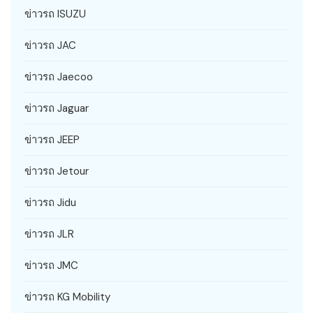
ข่าวรถ ISUZU
ข่าวรถ JAC
ข่าวรถ Jaecoo
ข่าวรถ Jaguar
ข่าวรถ JEEP
ข่าวรถ Jetour
ข่าวรถ Jidu
ข่าวรถ JLR
ข่าวรถ JMC
ข่าวรถ KG Mobility