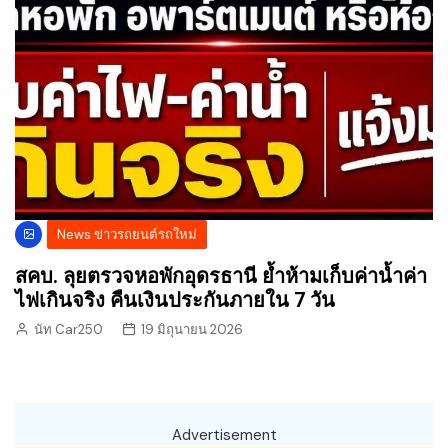
News ข่าวรถยนต์รถใหม่
สคบ. ลุยตรวจหอพักอุดรธานี ย้ำห้ามเก็บค่าน้ำค่า
ไฟเกินจริง คืนเงินประกันภายใน 7 วัน
นัท Car250
19 มิถุนายน 2026
Advertisement