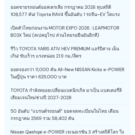
ยอดขายรถยนต์ออสเตรเลีย กรกฎาคม 2026 ทุบสถิติ
108,577 คัน! Toyota RAV4 ขึ้นอันดับ 1 รถจีน–EV โตแรง
เปิดตัวไทยก่อนงาน MOTOR EXPO 2026 : LEAPMOTOR
B03X ใหม่ (สเปคยุโรป ส่วนไทยรอยืนยันอีกที)
รีวิว TOYOTA YARIS ATIV HEV PREMIUM แอร์ปีศาจ เย็น
เกิน! ขับเร็วๆ แรงหน่อย 21.9 กม./ลิตร
ยอดจองกว่า 11,000 คัน All-New NISSAN Kicks e-POWER
ในญี่ปุ่น ราคา 629,000 บาท
TOYOTA กำลังทยอยเปลี่ยนแบตนิกเกิล มาเป็น แบตเตอรี่ลิ
เธียมเจนใหม่ช่วงปี 2027-2028
50 อันดับ “แบรนด์รถยนต์” ยอดจดทะเบียนในไทย เดือน
กรกฎาคม 2569 รวม 58,402 คัน
Nissan Qashqai e-POWER เจเนอเรชัน 3 สร้างสถิติโลก วิ่ง