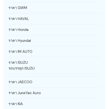
ราคา GWM
ราคา HAVAL
ราคา Honda
ราคา Hyundai
ราคา IM AUTO
ราคา ISUZU
รถบรรทุก ISUZU
ราคา JAECOO
ราคา JuneYao Auto
ราคา KIA