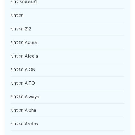
ข่าว รถแคมป์
ข่าวรถ
ข่าวรถ 212
ข่าวรถ Acura
ข่าวรถ Afeela
ข่าวรถ AION
ข่าวรถ AITO
ข่าวรถ Aiways
ข่าวรถ Alpha
ข่าวรถ Arcfox