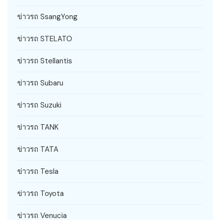
ข่าวรถ SsangYong
ข่าวรถ STELATO
ข่าวรถ Stellantis
ข่าวรถ Subaru
ข่าวรถ Suzuki
ข่าวรถ TANK
ข่าวรถ TATA
ข่าวรถ Tesla
ข่าวรถ Toyota
ข่าวรถ Venucia