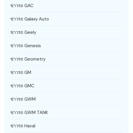
ข่าวรถ GAC
ข่าวรถ Galaxy Auto
ข่าวรถ Geely
ข่าวรถ Genesis
ข่าวรถ Geometry
ข่าวรถ GM
ข่าวรถ GMC
ข่าวรถ GWM
ข่าวรถ GWM TANK
ข่าวรถ Haval