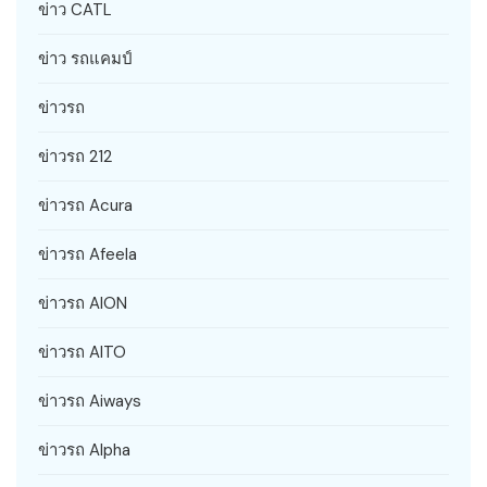
ข่าว CATL
ข่าว รถแคมป์
ข่าวรถ
ข่าวรถ 212
ข่าวรถ Acura
ข่าวรถ Afeela
ข่าวรถ AION
ข่าวรถ AITO
ข่าวรถ Aiways
ข่าวรถ Alpha