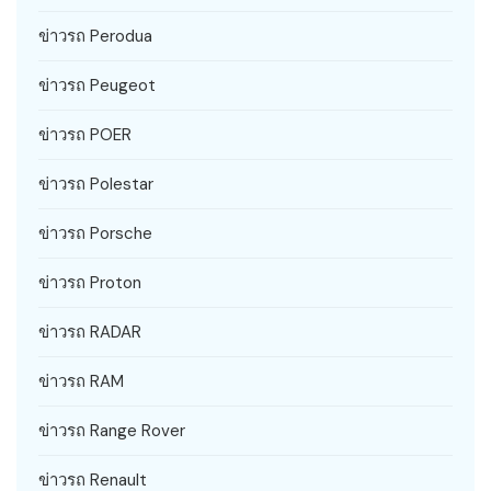
ข่าวรถ Perodua
ข่าวรถ Peugeot
ข่าวรถ POER
ข่าวรถ Polestar
ข่าวรถ Porsche
ข่าวรถ Proton
ข่าวรถ RADAR
ข่าวรถ RAM
ข่าวรถ Range Rover
ข่าวรถ Renault