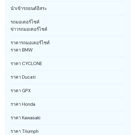
นำเข้ารถยนต์อิสระ
รถมอเตอร์ไซค์
ข่าวรถมอเตอร์ไซค์
ราคารถมอเตอร์ไซค์
ราคา BMW
ราคา CYCLONE
ราคา Ducati
ราคา GPX
ราคา Honda
ราคา Kawasaki
ราคา Triumph