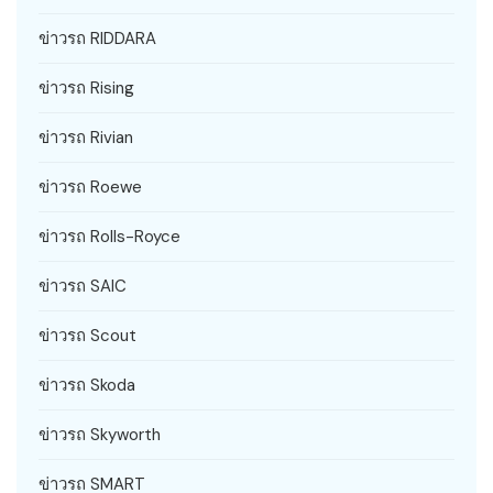
ข่าวรถ RIDDARA
ข่าวรถ Rising
ข่าวรถ Rivian
ข่าวรถ Roewe
ข่าวรถ Rolls-Royce
ข่าวรถ SAIC
ข่าวรถ Scout
ข่าวรถ Skoda
ข่าวรถ Skyworth
ข่าวรถ SMART