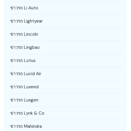
ข่าวรถ Li Auto
ข่าวรถ Lightyear
ข่าวรถ Lincoln
ข่าวรถ Lingbao
ข่าวรถ Lotus
ข่าวรถ Lucid Air
ข่าวรถ Luxeed
ข่าวรถ Luxgen
ข่าวรถ Lynk & Co
ข่าวรถ Mahindra