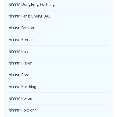
ข่าวรถ Dongfeng Forthing
ข่าวรถ Fang Cheng BAO
ข่าวรถ Farizon
ข่าวรถ Ferrari
ข่าวรถ Fiat
ข่าวรถ Fisker
ข่าวรถ Ford
ข่าวรถ Forthing
ข่าวรถ Foton
ข่าวรถ Foxconn