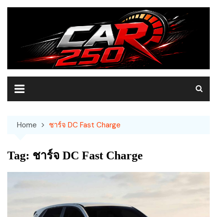
Skip
to
content
Home
ชาร์จ DC Fast Charge
Tag:
ชาร์จ DC Fast Charge