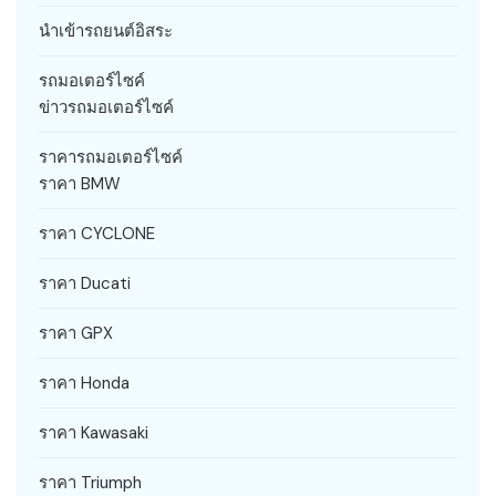
นำเข้ารถยนต์อิสระ
รถมอเตอร์ไซค์
ข่าวรถมอเตอร์ไซค์
ราคารถมอเตอร์ไซค์
ราคา BMW
ราคา CYCLONE
ราคา Ducati
ราคา GPX
ราคา Honda
ราคา Kawasaki
ราคา Triumph