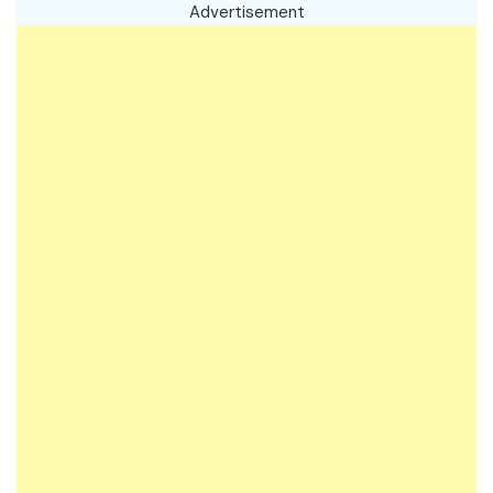
Advertisement