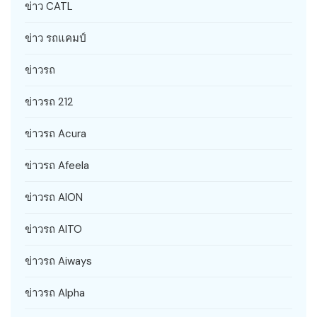
ข่าว CATL
ข่าว รถแคมป์
ข่าวรถ
ข่าวรถ 212
ข่าวรถ Acura
ข่าวรถ Afeela
ข่าวรถ AION
ข่าวรถ AITO
ข่าวรถ Aiways
ข่าวรถ Alpha