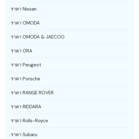
ราคา Nissan
ราคา OMODA
ราคา OMODA & JAECOO
ราคา ORA
ราคา Peugeot
ราคา Porsche
ราคา RANGE ROVER
ราคา RIDDARA
ราคา Rolls-Royce
ราคา Subaru