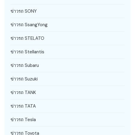
ข่าวรถ SONY
ข่าวรถ SsangYong
ข่าวรถ STELATO
ข่าวรถ Stellantis
ข่าวรถ Subaru
ข่าวรถ Suzuki
ข่าวรถ TANK
ข่าวรถ TATA
ข่าวรถ Tesla
ข่าวรถ Toyota