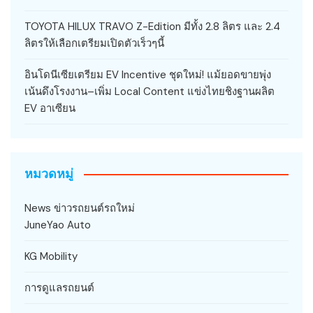
TOYOTA HILUX TRAVO Z-Edition มีทั้ง 2.8 ลิตร และ 2.4
ลิตรให้เลือกเตรียมเปิดตัวเร็วๆนี้
อินโดนีเซียเตรียม EV Incentive ชุดใหม่! แม้ยอดขายพุ่ง
เน้นดึงโรงงาน–เพิ่ม Local Content แข่งไทยชิงฐานผลิต
EV อาเซียน
หมวดหมู่
News ข่าวรถยนต์รถใหม่
JuneYao Auto
KG Mobility
การดูแลรถยนต์