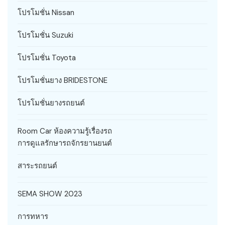
โปรโมชั่น Nissan
โปรโมชั่น Suzuki
โปรโมชั่น Toyota
โปรโมชั่นยาง BRIDESTONE
โปรโมชั่นยางรถยนต์
Room Car ห้องความรู้เรื่องรถ
การดูแลรักษารถจักรยานยนต์
สาระรถยนต์
SEMA SHOW 2023
การทหาร