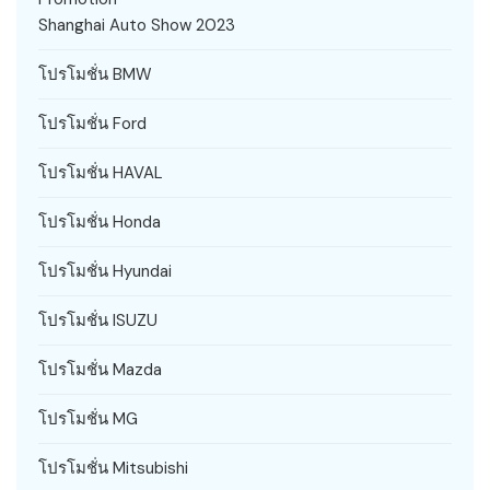
Shanghai Auto Show 2023
โปรโมชั่น BMW
โปรโมชั่น Ford
โปรโมชั่น HAVAL
โปรโมชั่น Honda
โปรโมชั่น Hyundai
โปรโมชั่น ISUZU
โปรโมชั่น Mazda
โปรโมชั่น MG
โปรโมชั่น Mitsubishi