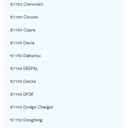
ข่าวรถ Chevrolet
ข่าวรถ Citroën
ข่าวรถ Cupra
ข่าวรถ Dacia
ข่าวรถ Daihatsu
ข่าวรถ DEEPAL
ข่าวรถ Denza
ข่าวรถ DFSK
ข่าวรถ Dodge Charger
ข่าวรถ Dongfeng