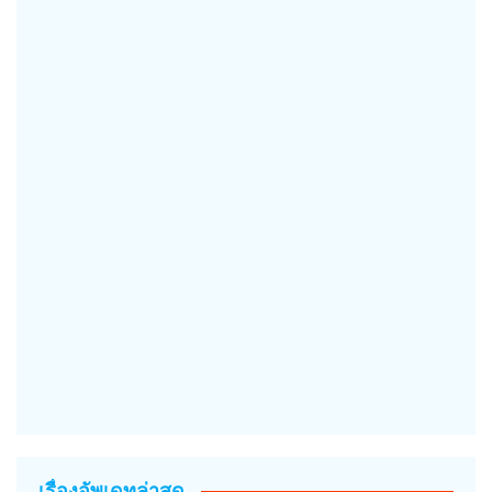
เรื่องอัพเดทล่าสุด