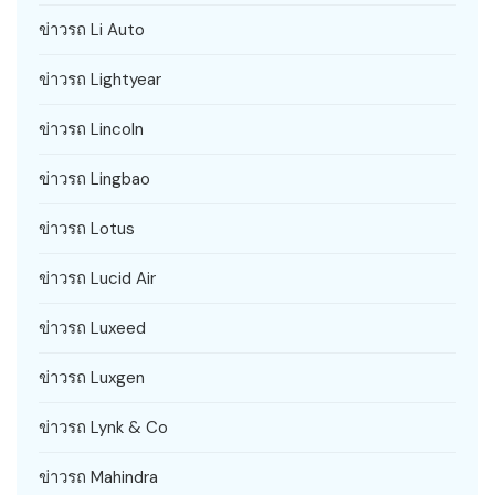
ข่าวรถ Li Auto
ข่าวรถ Lightyear
ข่าวรถ Lincoln
ข่าวรถ Lingbao
ข่าวรถ Lotus
ข่าวรถ Lucid Air
ข่าวรถ Luxeed
ข่าวรถ Luxgen
ข่าวรถ Lynk & Co
ข่าวรถ Mahindra