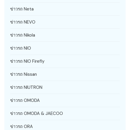
ข่าวรถ Neta
ข่าวรถ NEVO
ข่าวรถ Nikola
ข่าวรถ NIO
ข่าวรถ NIO Firefly
ข่าวรถ Nissan
ข่าวรถ NIUTRON
ข่าวรถ OMODA
ข่าวรถ OMODA & JAECOO
ข่าวรถ ORA