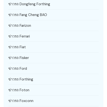
ข่าวรถ Dongfeng Forthing
ข่าวรถ Fang Cheng BAO
ข่าวรถ Farizon
ข่าวรถ Ferrari
ข่าวรถ Fiat
ข่าวรถ Fisker
ข่าวรถ Ford
ข่าวรถ Forthing
ข่าวรถ Foton
ข่าวรถ Foxconn