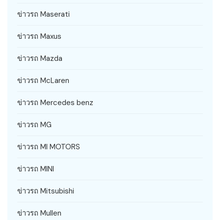
ข่าวรถ Maserati
ข่าวรถ Maxus
ข่าวรถ Mazda
ข่าวรถ McLaren
ข่าวรถ Mercedes benz
ข่าวรถ MG
ข่าวรถ MI MOTORS
ข่าวรถ MINI
ข่าวรถ Mitsubishi
ข่าวรถ Mullen