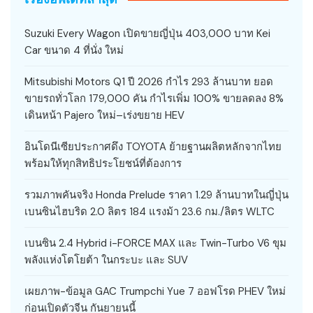
Suzuki Every Wagon เปิดขายญี่ปุ่น 403,000 บาท Kei
Car ขนาด 4 ที่นั่ง ใหม่
Mitsubishi Motors Q1 ปี 2026 กำไร 293 ล้านบาท ยอด
ขายรถทั่วโลก 179,000 คัน กำไรเพิ่ม 100% ขายลดลง 8%
เดินหน้า Pajero ใหม่–เร่งขยาย HEV
อินโดนีเซียประกาศดึง TOYOTA ย้ายฐานผลิตหลักจากไทย
พร้อมให้ทุกสิทธิประโยชน์ที่ต้องการ
รวมภาพคันจริง Honda Prelude ราคา 1.29 ล้านบาทในญี่ปุ่น
เบนซินไฮบริด 2.0 ลิตร 184 แรงม้า 23.6 กม./ลิตร WLTC
เบนซิน 2.4 Hybrid i-FORCE MAX และ Twin-Turbo V6 ขุม
พลังแห่งโตโยต้า ในกระบะ และ SUV
เผยภาพ-ข้อมูล GAC Trumpchi Yue 7 ออฟโรด PHEV ใหม่
ก่อนเปิดตัวจีน กันยายนนี้