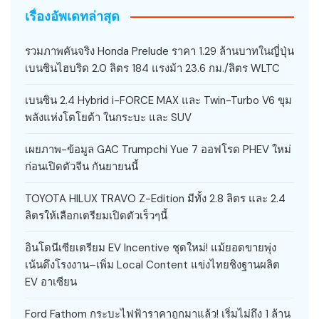
เรื่องอัพเดทล่าสุด
รวมภาพคันจริง Honda Prelude ราคา 1.29 ล้านบาทในญี่ปุ่น
เบนซินไฮบริด 2.0 ลิตร 184 แรงม้า 23.6 กม./ลิตร WLTC
เบนซิน 2.4 Hybrid i-FORCE MAX และ Twin-Turbo V6 ขุม
พลังแห่งโตโยต้า ในกระบะ และ SUV
เผยภาพ-ข้อมูล GAC Trumpchi Yue 7 ออฟโรด PHEV ใหม่
ก่อนเปิดตัวจีน กันยายนนี้
TOYOTA HILUX TRAVO Z-Edition มีทั้ง 2.8 ลิตร และ 2.4
ลิตรให้เลือกเตรียมเปิดตัวเร็วๆนี้
อินโดนีเซียเตรียม EV Incentive ชุดใหม่! แม้ยอดขายพุ่ง
เน้นดึงโรงงาน–เพิ่ม Local Content แข่งไทยชิงฐานผลิต
EV อาเซียน
Ford Fathom กระบะไฟฟ้าราคาถูกมาแล้ว! เริ่มไม่ถึง 1 ล้าน