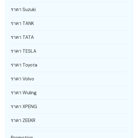
ราคา Suzuki
ราคา TANK
ราคา TATA
ราคา TESLA
ราคา Toyota
ราคา Volvo
ราคา Wuling
ราคา XPENG
ราคา ZEEKR
Promotion