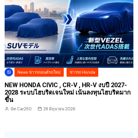
News ข่าวรถยนต์รถใหม่
ข่าวรถ Honda
NEW HONDA CIVIC , CR-V , HR-V งบปี 2027-
2028 ระบบไฮบริดเจนใหม่ เน้นลงทุนไฮบริดมาก
ขึ้น
นัท Car250
28 มิถุนายน 2026