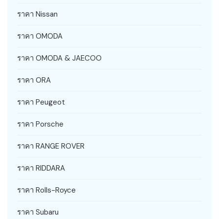
ราคา Nissan
ราคา OMODA
ราคา OMODA & JAECOO
ราคา ORA
ราคา Peugeot
ราคา Porsche
ราคา RANGE ROVER
ราคา RIDDARA
ราคา Rolls-Royce
ราคา Subaru