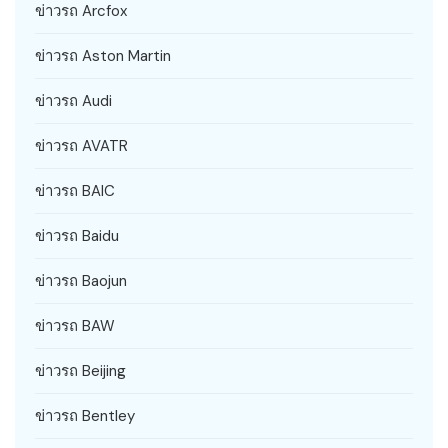
ข่าวรถ Arcfox
ข่าวรถ Aston Martin
ข่าวรถ Audi
ข่าวรถ AVATR
ข่าวรถ BAIC
ข่าวรถ Baidu
ข่าวรถ Baojun
ข่าวรถ BAW
ข่าวรถ Beijing
ข่าวรถ Bentley