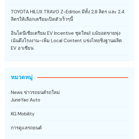
TOYOTA HILUX TRAVO Z-Edition มีทั้ง 2.8 ลิตร และ 2.4
ลิตรให้เลือกเตรียมเปิดตัวเร็วๆนี้
อินโดนีเซียเตรียม EV Incentive ชุดใหม่! แม้ยอดขายพุ่ง
เน้นดึงโรงงาน–เพิ่ม Local Content แข่งไทยชิงฐานผลิต
EV อาเซียน
หมวดหมู่
News ข่าวรถยนต์รถใหม่
JuneYao Auto
KG Mobility
การดูแลรถยนต์