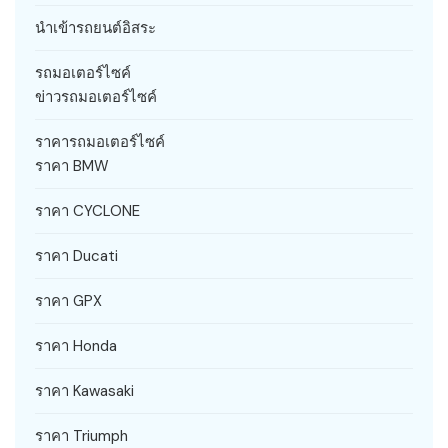
นำเข้ารถยนต์อิสระ
รถมอเตอร์ไซค์
ข่าวรถมอเตอร์ไซค์
ราคารถมอเตอร์ไซค์
ราคา BMW
ราคา CYCLONE
ราคา Ducati
ราคา GPX
ราคา Honda
ราคา Kawasaki
ราคา Triumph