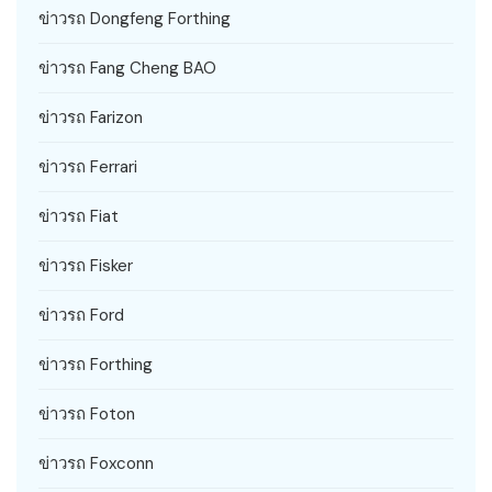
ข่าวรถ Dongfeng Forthing
ข่าวรถ Fang Cheng BAO
ข่าวรถ Farizon
ข่าวรถ Ferrari
ข่าวรถ Fiat
ข่าวรถ Fisker
ข่าวรถ Ford
ข่าวรถ Forthing
ข่าวรถ Foton
ข่าวรถ Foxconn