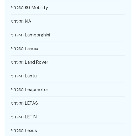
ข่าวรถ KG Mobility
ข่าวรถ KIA
ข่าวรถ Lamborghini
ข่าวรถ Lancia
ข่าวรถ Land Rover
ข่าวรถ Lantu
ข่าวรถ Leapmotor
ข่าวรถ LEPAS
ข่าวรถ LETIN
ข่าวรถ Lexus