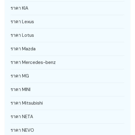
ราคา KIA
ราคา Lexus
ราคา Lotus
ราคา Mazda
ราคา Mercedes-benz
ราคา MG
ราคา MINI
ราคา Mitsubishi
ราคา NETA
ราคา NEVO