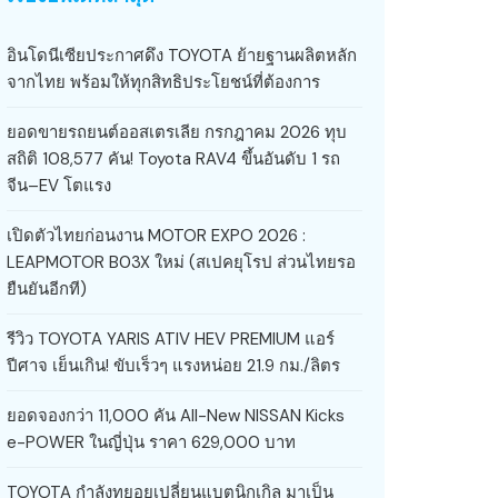
อินโดนีเซียประกาศดึง TOYOTA ย้ายฐานผลิตหลัก
จากไทย พร้อมให้ทุกสิทธิประโยชน์ที่ต้องการ
ยอดขายรถยนต์ออสเตรเลีย กรกฎาคม 2026 ทุบ
สถิติ 108,577 คัน! Toyota RAV4 ขึ้นอันดับ 1 รถ
จีน–EV โตแรง
เปิดตัวไทยก่อนงาน MOTOR EXPO 2026 :
LEAPMOTOR B03X ใหม่ (สเปคยุโรป ส่วนไทยรอ
ยืนยันอีกที)
รีวิว TOYOTA YARIS ATIV HEV PREMIUM แอร์
ปีศาจ เย็นเกิน! ขับเร็วๆ แรงหน่อย 21.9 กม./ลิตร
ยอดจองกว่า 11,000 คัน All-New NISSAN Kicks
e-POWER ในญี่ปุ่น ราคา 629,000 บาท
TOYOTA กำลังทยอยเปลี่ยนแบตนิกเกิล มาเป็น