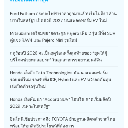
Ford Fathom กระบะไฟฟ้าราคาถูกมาแล้ว! เริ่มไม่ถึง 1 ล้าน
บาทในสหรัฐฯ เปิดตัวปี 2027 บนแพลตฟอร์ม EV ใหม่
Mitsubishi เตรียมขยายตระกูล Pajero เพิ่ม 2 รุ่น มีทั้ง SUV
คู่แข่ง RAV4 และ Pajero Mini รุ่นใหม่
ฤดูร้อนปี 2026 จะเป็นฤดูร้อนครั้งสุดท้ายของ “ยุคให้ผู้
บริโภคช่วยทดสอบรถ” ในอุตสาหกรรมยานยนต์จีน
Honda เล็งดึง Tata Technologies พัฒนาแพลตฟอร์ม
รถยนต์ใหม่ รองรับทั้ง ICE, Hybrid และ EV หวังลดต้นทุน–
เร่งเปิดตัวรถรุ่นใหม่
Honda เล็งพัฒนา “Accord SUV” ไฮบริด คาดเริ่มผลิตปี
2029 เฉพาะในสหรัฐฯ
อินโดนีเซียประกาศดึง TOYOTA ย้ายฐานผลิตหลักจากไทย
พร้อมให้ทุกสิทธิประโยชน์ที่ต้องการ