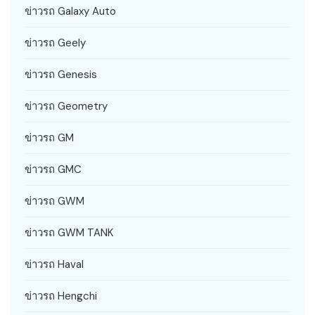
ข่าวรถ Galaxy Auto
ข่าวรถ Geely
ข่าวรถ Genesis
ข่าวรถ Geometry
ข่าวรถ GM
ข่าวรถ GMC
ข่าวรถ GWM
ข่าวรถ GWM TANK
ข่าวรถ Haval
ข่าวรถ Hengchi