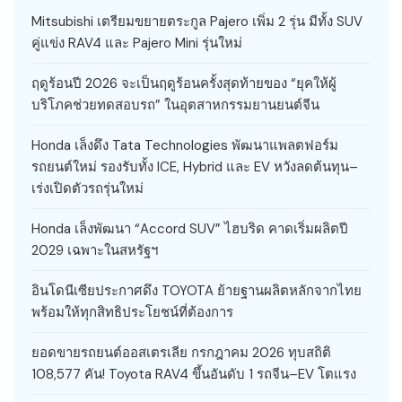
Mitsubishi เตรียมขยายตระกูล Pajero เพิ่ม 2 รุ่น มีทั้ง SUV
คู่แข่ง RAV4 และ Pajero Mini รุ่นใหม่
ฤดูร้อนปี 2026 จะเป็นฤดูร้อนครั้งสุดท้ายของ “ยุคให้ผู้
บริโภคช่วยทดสอบรถ” ในอุตสาหกรรมยานยนต์จีน
Honda เล็งดึง Tata Technologies พัฒนาแพลตฟอร์ม
รถยนต์ใหม่ รองรับทั้ง ICE, Hybrid และ EV หวังลดต้นทุน–
เร่งเปิดตัวรถรุ่นใหม่
Honda เล็งพัฒนา “Accord SUV” ไฮบริด คาดเริ่มผลิตปี
2029 เฉพาะในสหรัฐฯ
อินโดนีเซียประกาศดึง TOYOTA ย้ายฐานผลิตหลักจากไทย
พร้อมให้ทุกสิทธิประโยชน์ที่ต้องการ
ยอดขายรถยนต์ออสเตรเลีย กรกฎาคม 2026 ทุบสถิติ
108,577 คัน! Toyota RAV4 ขึ้นอันดับ 1 รถจีน–EV โตแรง