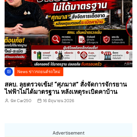
News ข่าวรถยนต์รถใหม่
สคบ. ลุยตรวจเข้ม! “ศุภมาส” สั่งจัดการจักรยาน
ไฟฟ้าไม่ได้มาตรฐาน หลังเหตุระเบิดคาบ้าน
นัท Car250
16 มิถุนายน 2026
Advertisement