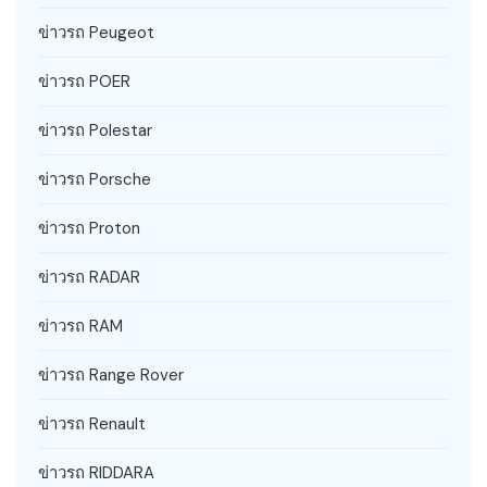
ข่าวรถ Peugeot
ข่าวรถ POER
ข่าวรถ Polestar
ข่าวรถ Porsche
ข่าวรถ Proton
ข่าวรถ RADAR
ข่าวรถ RAM
ข่าวรถ Range Rover
ข่าวรถ Renault
ข่าวรถ RIDDARA