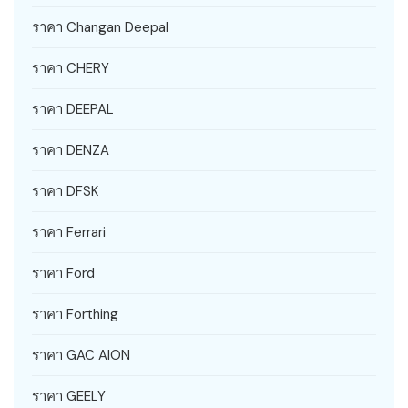
ราคา Changan Deepal
ราคา CHERY
ราคา DEEPAL
ราคา DENZA
ราคา DFSK
ราคา Ferrari
ราคา Ford
ราคา Forthing
ราคา GAC AION
ราคา GEELY