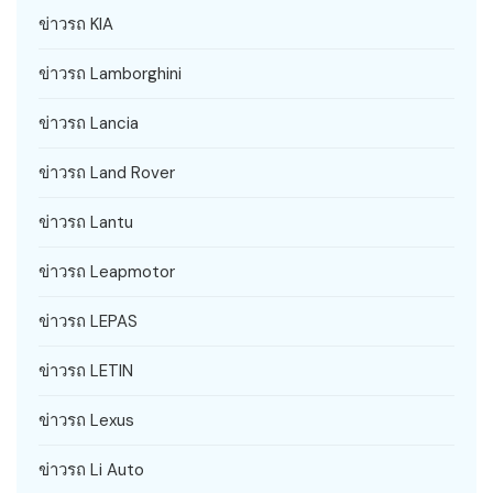
ข่าวรถ KIA
ข่าวรถ Lamborghini
ข่าวรถ Lancia
ข่าวรถ Land Rover
ข่าวรถ Lantu
ข่าวรถ Leapmotor
ข่าวรถ LEPAS
ข่าวรถ LETIN
ข่าวรถ Lexus
ข่าวรถ Li Auto