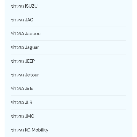
ข่าวรถ ISUZU
ข่าวรถ JAC
ข่าวรถ Jaecoo
ข่าวรถ Jaguar
ข่าวรถ JEEP
ข่าวรถ Jetour
ข่าวรถ Jidu
ข่าวรถ JLR
ข่าวรถ JMC
ข่าวรถ KG Mobility