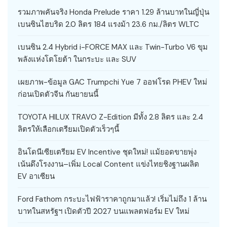
รวมภาพคันจริง Honda Prelude ราคา 1.29 ล้านบาทในญี่ปุ่น
เบนซินไฮบริด 2.0 ลิตร 184 แรงม้า 23.6 กม./ลิตร WLTC
เบนซิน 2.4 Hybrid i-FORCE MAX และ Twin-Turbo V6 ขุม
พลังแห่งโตโยต้า ในกระบะ และ SUV
เผยภาพ-ข้อมูล GAC Trumpchi Yue 7 ออฟโรด PHEV ใหม่
ก่อนเปิดตัวจีน กันยายนนี้
TOYOTA HILUX TRAVO Z-Edition มีทั้ง 2.8 ลิตร และ 2.4
ลิตรให้เลือกเตรียมเปิดตัวเร็วๆนี้
อินโดนีเซียเตรียม EV Incentive ชุดใหม่! แม้ยอดขายพุ่ง
เน้นดึงโรงงาน–เพิ่ม Local Content แข่งไทยชิงฐานผลิต
EV อาเซียน
Ford Fathom กระบะไฟฟ้าราคาถูกมาแล้ว! เริ่มไม่ถึง 1 ล้าน
บาทในสหรัฐฯ เปิดตัวปี 2027 บนแพลตฟอร์ม EV ใหม่