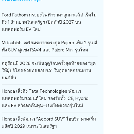
Ford Fathom กระบะไฟฟ้าราคาถูกมาแล้ว! เริ่มไม่
ถึง 1 ล้านบาทในสหรัฐฯ เปิดตัวปี 2027 บน
แพลตฟอร์ม EV ใหม่
Mitsubishi เตรียมขยายตระกูล Pajero เพิ่ม 2 รุ่น มี
ทั้ง SUV คู่แข่ง RAV4 และ Pajero Mini รุ่นใหม่
ฤดูร้อนปี 2026 จะเป็นฤดูร้อนครั้งสุดท้ายของ “ยุค
ให้ผู้บริโภคช่วยทดสอบรถ” ในอุตสาหกรรมยาน
ยนต์จีน
Honda เล็งดึง Tata Technologies พัฒนา
แพลตฟอร์มรถยนต์ใหม่ รองรับทั้ง ICE, Hybrid
และ EV หวังลดต้นทุน–เร่งเปิดตัวรถรุ่นใหม่
Honda เล็งพัฒนา “Accord SUV” ไฮบริด คาดเริ่ม
ผลิตปี 2029 เฉพาะในสหรัฐฯ