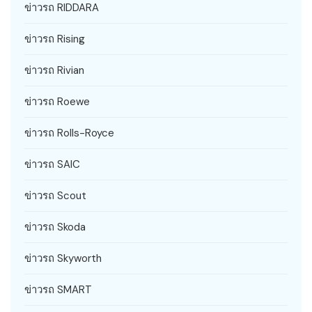
ข่าวรถ RIDDARA
ข่าวรถ Rising
ข่าวรถ Rivian
ข่าวรถ Roewe
ข่าวรถ Rolls-Royce
ข่าวรถ SAIC
ข่าวรถ Scout
ข่าวรถ Skoda
ข่าวรถ Skyworth
ข่าวรถ SMART