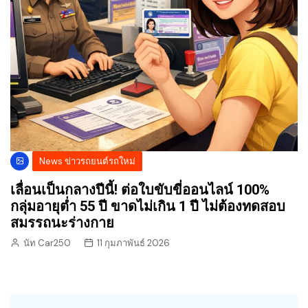
News ข่าวรถยนต์รถใหม่
เลื่อนเป็นกลางปีนี้! ต่อใบขับขี่ออนไลน์ 100%
กลุ่มอายุต่ำ 55 ปี ขาดไม่เกิน 1 ปี ไม่ต้องทดสอบ
สมรรถนะร่างกาย
นัท Car250
11 กุมภาพันธ์ 2026