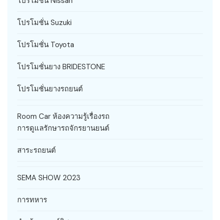
โปรโมชั่น Nissan
โปรโมชั่น Suzuki
โปรโมชั่น Toyota
โปรโมชั่นยาง BRIDESTONE
โปรโมชั่นยางรถยนต์
Room Car ห้องความรู้เรื่องรถ
การดูแลรักษารถจักรยานยนต์
สาระรถยนต์
SEMA SHOW 2023
การทหาร