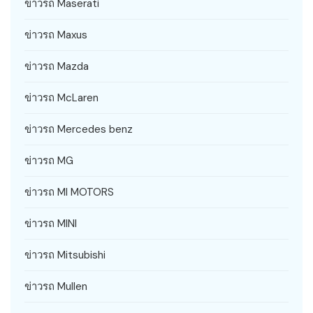
ข่าวรถ Maserati
ข่าวรถ Maxus
ข่าวรถ Mazda
ข่าวรถ McLaren
ข่าวรถ Mercedes benz
ข่าวรถ MG
ข่าวรถ MI MOTORS
ข่าวรถ MINI
ข่าวรถ Mitsubishi
ข่าวรถ Mullen