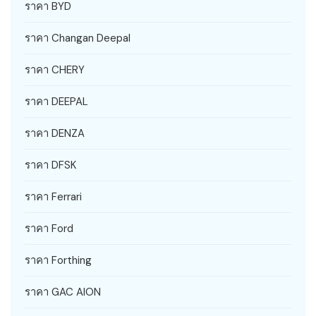
ราคา BYD
ราคา Changan Deepal
ราคา CHERY
ราคา DEEPAL
ราคา DENZA
ราคา DFSK
ราคา Ferrari
ราคา Ford
ราคา Forthing
ราคา GAC AION