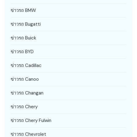
ข่าวรถ BMW
ข่าวรถ Bugatti
ข่าวรถ Buick
ข่าวรถ BYD
ข่าวรถ Cadillac
ข่าวรถ Canoo
ข่าวรถ Changan
ข่าวรถ Chery
ข่าวรถ Chery Fulwin
ข่าวรถ Chevrolet