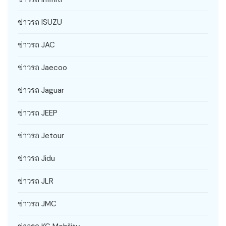
ข่าวรถ ISUZU
ข่าวรถ JAC
ข่าวรถ Jaecoo
ข่าวรถ Jaguar
ข่าวรถ JEEP
ข่าวรถ Jetour
ข่าวรถ Jidu
ข่าวรถ JLR
ข่าวรถ JMC