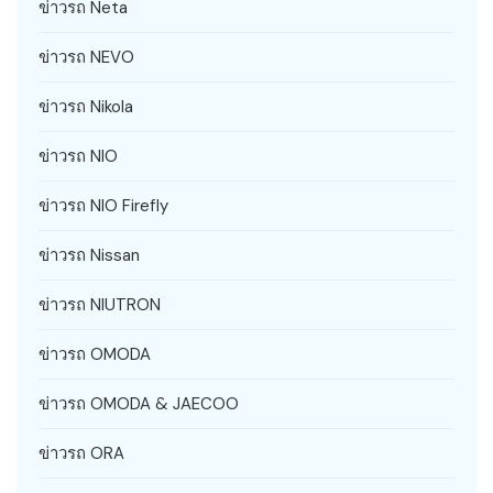
ข่าวรถ Neta
ข่าวรถ NEVO
ข่าวรถ Nikola
ข่าวรถ NIO
ข่าวรถ NIO Firefly
ข่าวรถ Nissan
ข่าวรถ NIUTRON
ข่าวรถ OMODA
ข่าวรถ OMODA & JAECOO
ข่าวรถ ORA