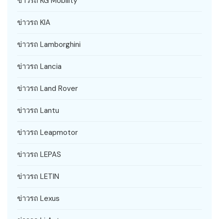
ข่าวรถ KG Mobility
ข่าวรถ KIA
ข่าวรถ Lamborghini
ข่าวรถ Lancia
ข่าวรถ Land Rover
ข่าวรถ Lantu
ข่าวรถ Leapmotor
ข่าวรถ LEPAS
ข่าวรถ LETIN
ข่าวรถ Lexus