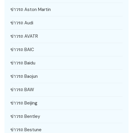
ข่าวรถ Aston Martin
ข่าวรถ Audi
ข่าวรถ AVATR
ข่าวรถ BAIC
ข่าวรถ Baidu
ข่าวรถ Baojun
ข่าวรถ BAW
ข่าวรถ Beijing
ข่าวรถ Bentley
ข่าวรถ Bestune