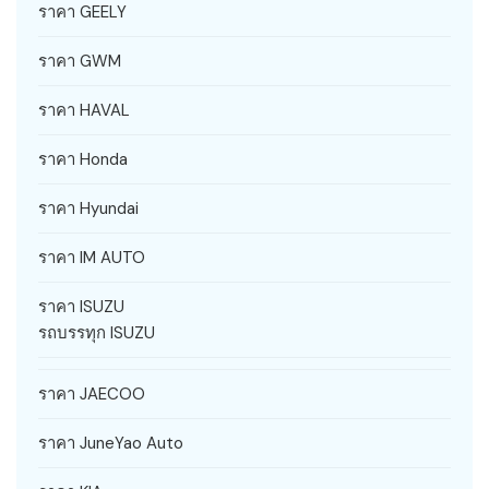
ราคา GEELY
ราคา GWM
ราคา HAVAL
ราคา Honda
ราคา Hyundai
ราคา IM AUTO
ราคา ISUZU
รถบรรทุก ISUZU
ราคา JAECOO
ราคา JuneYao Auto