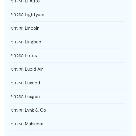
ข่าวรถ Li Auto
ข่าวรถ Lightyear
ข่าวรถ Lincoln
ข่าวรถ Lingbao
ข่าวรถ Lotus
ข่าวรถ Lucid Air
ข่าวรถ Luxeed
ข่าวรถ Luxgen
ข่าวรถ Lynk & Co
ข่าวรถ Mahindra