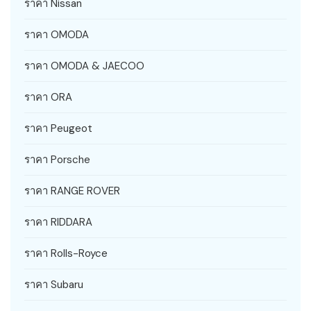
ราคา Nissan
ราคา OMODA
ราคา OMODA & JAECOO
ราคา ORA
ราคา Peugeot
ราคา Porsche
ราคา RANGE ROVER
ราคา RIDDARA
ราคา Rolls-Royce
ราคา Subaru