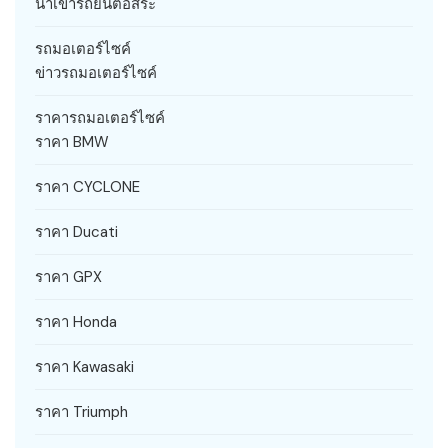
นำเข้ารถยนต์อิสระ
รถมอเตอร์ไซค์
ข่าวรถมอเตอร์ไซค์
ราคารถมอเตอร์ไซค์
ราคา BMW
ราคา CYCLONE
ราคา Ducati
ราคา GPX
ราคา Honda
ราคา Kawasaki
ราคา Triumph