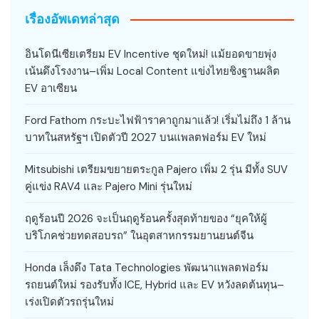
เรื่องอัพเดทล่าสุด
อินโดนีเซียเตรียม EV Incentive ชุดใหม่! แม้ยอดขายพุ่ง
เน้นดึงโรงงาน–เพิ่ม Local Content แข่งไทยชิงฐานผลิต
EV อาเซียน
Ford Fathom กระบะไฟฟ้าราคาถูกมาแล้ว! เริ่มไม่ถึง 1 ล้าน
บาทในสหรัฐฯ เปิดตัวปี 2027 บนแพลตฟอร์ม EV ใหม่
Mitsubishi เตรียมขยายตระกูล Pajero เพิ่ม 2 รุ่น มีทั้ง SUV
คู่แข่ง RAV4 และ Pajero Mini รุ่นใหม่
ฤดูร้อนปี 2026 จะเป็นฤดูร้อนครั้งสุดท้ายของ “ยุคให้ผู้
บริโภคช่วยทดสอบรถ” ในอุตสาหกรรมยานยนต์จีน
Honda เล็งดึง Tata Technologies พัฒนาแพลตฟอร์ม
รถยนต์ใหม่ รองรับทั้ง ICE, Hybrid และ EV หวังลดต้นทุน–
เร่งเปิดตัวรถรุ่นใหม่