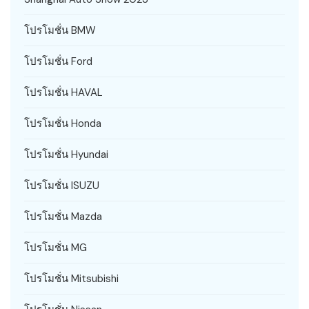
โปรโมชั่น BMW
โปรโมชั่น Ford
โปรโมชั่น HAVAL
โปรโมชั่น Honda
โปรโมชั่น Hyundai
โปรโมชั่น ISUZU
โปรโมชั่น Mazda
โปรโมชั่น MG
โปรโมชั่น Mitsubishi