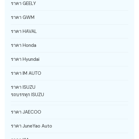
ราคา GEELY
ราคา GWM
ราคา HAVAL
ราคา Honda
ราคา Hyundai
ราคา IM AUTO
ราคา ISUZU
รถบรรทุก ISUZU
ราคา JAECOO
ราคา JuneYao Auto