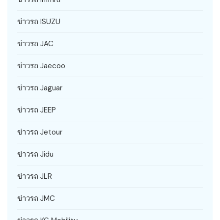
ข่าวรถ ISUZU
ข่าวรถ JAC
ข่าวรถ Jaecoo
ข่าวรถ Jaguar
ข่าวรถ JEEP
ข่าวรถ Jetour
ข่าวรถ Jidu
ข่าวรถ JLR
ข่าวรถ JMC