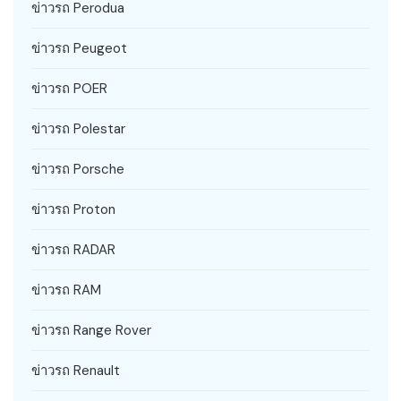
ข่าวรถ Perodua
ข่าวรถ Peugeot
ข่าวรถ POER
ข่าวรถ Polestar
ข่าวรถ Porsche
ข่าวรถ Proton
ข่าวรถ RADAR
ข่าวรถ RAM
ข่าวรถ Range Rover
ข่าวรถ Renault