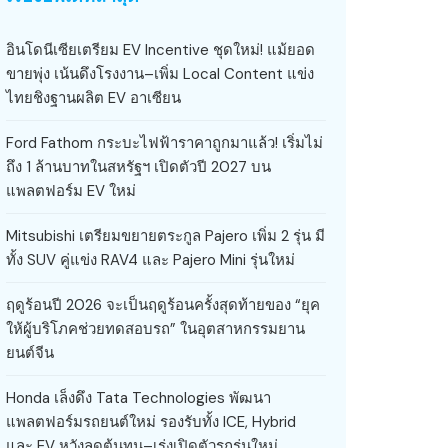
อินโดนีเซียเตรียม EV Incentive ชุดใหม่! แม้ยอด
ขายพุ่ง เน้นดึงโรงงาน–เพิ่ม Local Content แข่ง
ไทยชิงฐานผลิต EV อาเซียน
Ford Fathom กระบะไฟฟ้าราคาถูกมาแล้ว! เริ่มไม่
ถึง 1 ล้านบาทในสหรัฐฯ เปิดตัวปี 2027 บน
แพลตฟอร์ม EV ใหม่
Mitsubishi เตรียมขยายตระกูล Pajero เพิ่ม 2 รุ่น มี
ทั้ง SUV คู่แข่ง RAV4 และ Pajero Mini รุ่นใหม่
ฤดูร้อนปี 2026 จะเป็นฤดูร้อนครั้งสุดท้ายของ “ยุค
ให้ผู้บริโภคช่วยทดสอบรถ” ในอุตสาหกรรมยาน
ยนต์จีน
Honda เล็งดึง Tata Technologies พัฒนา
แพลตฟอร์มรถยนต์ใหม่ รองรับทั้ง ICE, Hybrid
และ EV หวังลดต้นทุน–เร่งเปิดตัวรถรุ่นใหม่