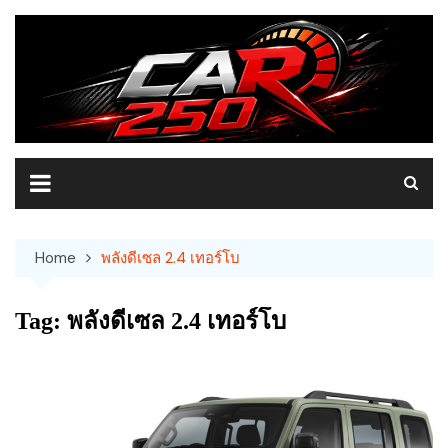
Skip
to
content
Home
พลังดีเซล 2.4 เทอร์โบ
Tag:
พลังดีเซล 2.4 เทอร์โบ