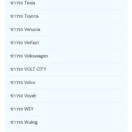
ข่าวรถ Tesla
ข่าวรถ Toyota
ข่าวรถ Venucia
ข่าวรถ VinFast
ข่าวรถ Volkswagen
ข่าวรถ VOLT CITY
ข่าวรถ Volvo
ข่าวรถ Voyah
ข่าวรถ WEY
ข่าวรถ Wuling