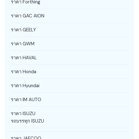
ราคา Forthing
ราคา GAC AION
ราคา GEELY
ราคา GWM
ราคา HAVAL
ราคา Honda
ราคา Hyundai
ราคา IM AUTO
ราคา ISUZU
รถบรรทุก ISUZU
ราคา JAECOO