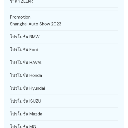
ราคา ZEEKR
Promotion
Shanghai Auto Show 2023
โปรโมชั่น BMW
โปรโมชั่น Ford
โปรโมชั่น HAVAL
โปรโมชั่น Honda
โปรโมชั่น Hyundai
โปรโมชั่น ISUZU
โปรโมชั่น Mazda
โปรโมชั่น MG