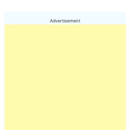
Advertisement