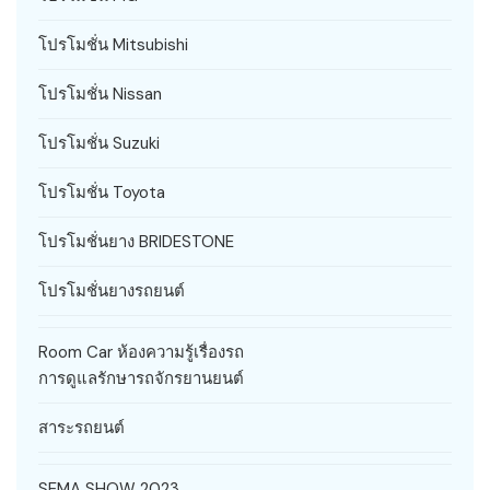
โปรโมชั่น Mitsubishi
โปรโมชั่น Nissan
โปรโมชั่น Suzuki
โปรโมชั่น Toyota
โปรโมชั่นยาง BRIDESTONE
โปรโมชั่นยางรถยนต์
Room Car ห้องความรู้เรื่องรถ
การดูแลรักษารถจักรยานยนต์
สาระรถยนต์
SEMA SHOW 2023