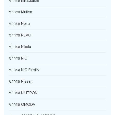
ข่าวรถ Mitsubishi
ข่าวรถ Mullen
ข่าวรถ Neta
ข่าวรถ NEVO
ข่าวรถ Nikola
ข่าวรถ NIO
ข่าวรถ NIO Firefly
ข่าวรถ Nissan
ข่าวรถ NIUTRON
ข่าวรถ OMODA