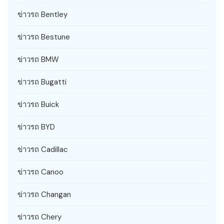
ข่าวรถ Bentley
ข่าวรถ Bestune
ข่าวรถ BMW
ข่าวรถ Bugatti
ข่าวรถ Buick
ข่าวรถ BYD
ข่าวรถ Cadillac
ข่าวรถ Canoo
ข่าวรถ Changan
ข่าวรถ Chery