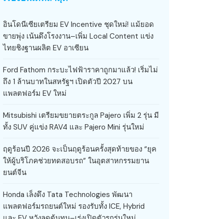
อินโดนีเซียเตรียม EV Incentive ชุดใหม่! แม้ยอด
ขายพุ่ง เน้นดึงโรงงาน–เพิ่ม Local Content แข่ง
ไทยชิงฐานผลิต EV อาเซียน
Ford Fathom กระบะไฟฟ้าราคาถูกมาแล้ว! เริ่มไม่
ถึง 1 ล้านบาทในสหรัฐฯ เปิดตัวปี 2027 บน
แพลตฟอร์ม EV ใหม่
Mitsubishi เตรียมขยายตระกูล Pajero เพิ่ม 2 รุ่น มี
ทั้ง SUV คู่แข่ง RAV4 และ Pajero Mini รุ่นใหม่
ฤดูร้อนปี 2026 จะเป็นฤดูร้อนครั้งสุดท้ายของ “ยุค
ให้ผู้บริโภคช่วยทดสอบรถ” ในอุตสาหกรรมยาน
ยนต์จีน
Honda เล็งดึง Tata Technologies พัฒนา
แพลตฟอร์มรถยนต์ใหม่ รองรับทั้ง ICE, Hybrid
และ EV หวังลดต้นทุน–เร่งเปิดตัวรถรุ่นใหม่