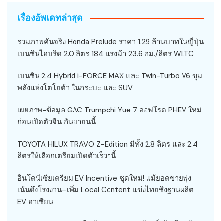
เรื่องอัพเดทล่าสุด
รวมภาพคันจริง Honda Prelude ราคา 1.29 ล้านบาทในญี่ปุ่น
เบนซินไฮบริด 2.0 ลิตร 184 แรงม้า 23.6 กม./ลิตร WLTC
เบนซิน 2.4 Hybrid i-FORCE MAX และ Twin-Turbo V6 ขุม
พลังแห่งโตโยต้า ในกระบะ และ SUV
เผยภาพ-ข้อมูล GAC Trumpchi Yue 7 ออฟโรด PHEV ใหม่
ก่อนเปิดตัวจีน กันยายนนี้
TOYOTA HILUX TRAVO Z-Edition มีทั้ง 2.8 ลิตร และ 2.4
ลิตรให้เลือกเตรียมเปิดตัวเร็วๆนี้
อินโดนีเซียเตรียม EV Incentive ชุดใหม่! แม้ยอดขายพุ่ง
เน้นดึงโรงงาน–เพิ่ม Local Content แข่งไทยชิงฐานผลิต
EV อาเซียน