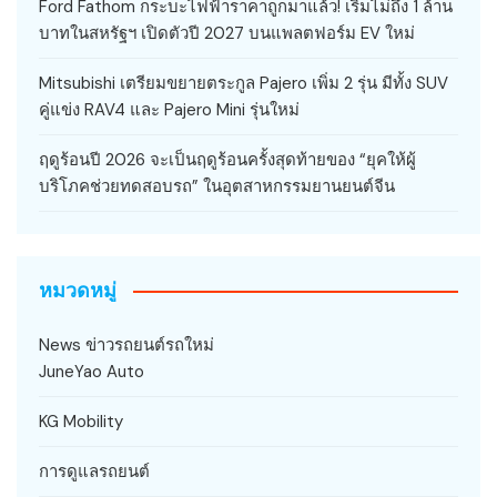
Ford Fathom กระบะไฟฟ้าราคาถูกมาแล้ว! เริ่มไม่ถึง 1 ล้าน
บาทในสหรัฐฯ เปิดตัวปี 2027 บนแพลตฟอร์ม EV ใหม่
Mitsubishi เตรียมขยายตระกูล Pajero เพิ่ม 2 รุ่น มีทั้ง SUV
คู่แข่ง RAV4 และ Pajero Mini รุ่นใหม่
ฤดูร้อนปี 2026 จะเป็นฤดูร้อนครั้งสุดท้ายของ “ยุคให้ผู้
บริโภคช่วยทดสอบรถ” ในอุตสาหกรรมยานยนต์จีน
หมวดหมู่
News ข่าวรถยนต์รถใหม่
JuneYao Auto
KG Mobility
การดูแลรถยนต์