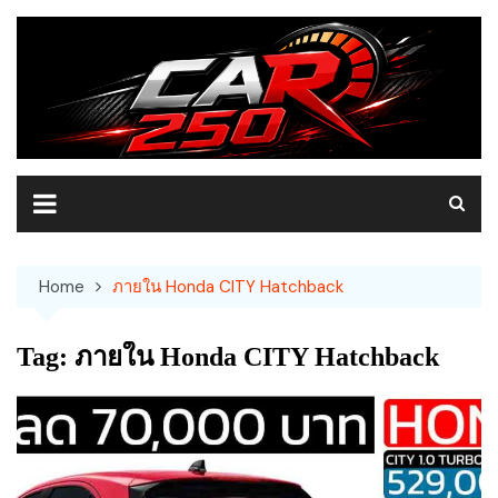
Skip
to
content
Home
ภายใน Honda CITY Hatchback
Tag:
ภายใน Honda CITY Hatchback