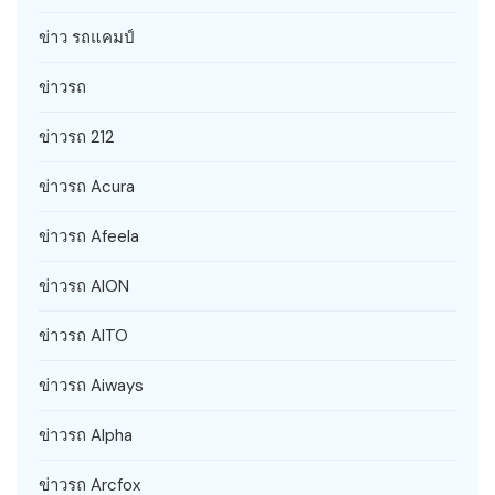
ข่าว รถแคมป์
ข่าวรถ
ข่าวรถ 212
ข่าวรถ Acura
ข่าวรถ Afeela
ข่าวรถ AION
ข่าวรถ AITO
ข่าวรถ Aiways
ข่าวรถ Alpha
ข่าวรถ Arcfox