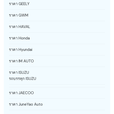
ราคา GEELY
ราคา GWM
ราคา HAVAL
ราคา Honda
ราคา Hyundai
ราคา IM AUTO
ราคา ISUZU
รถบรรทุก ISUZU
ราคา JAECOO
ราคา JuneYao Auto