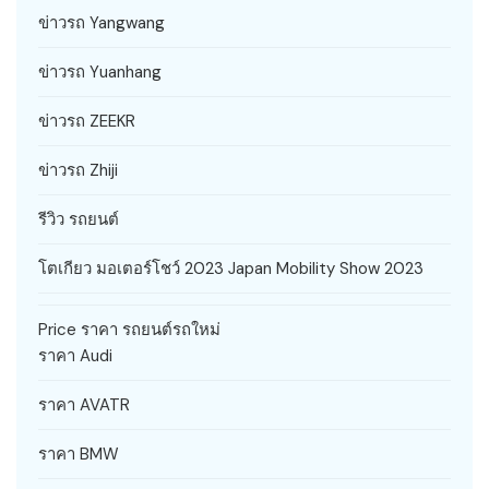
ข่าวรถ Yangwang
ข่าวรถ Yuanhang
ข่าวรถ ZEEKR
ข่าวรถ Zhiji
รีวิว รถยนต์
โตเกียว มอเตอร์โชว์ 2023 Japan Mobility Show 2023
Price ราคา รถยนต์รถใหม่
ราคา Audi
ราคา AVATR
ราคา BMW