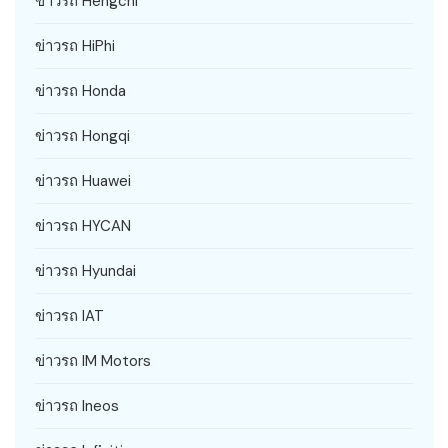
ข่าวรถ Hengchi
ข่าวรถ HiPhi
ข่าวรถ Honda
ข่าวรถ Hongqi
ข่าวรถ Huawei
ข่าวรถ HYCAN
ข่าวรถ Hyundai
ข่าวรถ IAT
ข่าวรถ IM Motors
ข่าวรถ Ineos