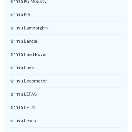
ข่าวรถ KG Mobility
ข่าวรถ KIA
ข่าวรถ Lamborghini
ข่าวรถ Lancia
ข่าวรถ Land Rover
ข่าวรถ Lantu
ข่าวรถ Leapmotor
ข่าวรถ LEPAS
ข่าวรถ LETIN
ข่าวรถ Lexus