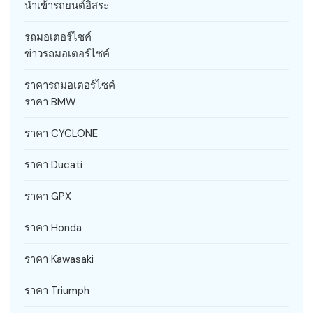
นำเข้ารถยนต์อิสระ
รถมอเตอร์ไซค์
ข่าวรถมอเตอร์ไซค์
ราคารถมอเตอร์ไซค์
ราคา BMW
ราคา CYCLONE
ราคา Ducati
ราคา GPX
ราคา Honda
ราคา Kawasaki
ราคา Triumph