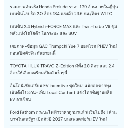
รวมภาพคันจริง Honda Prelude ราคา 1.29 ล้านบาทในญี่ปุ่น
เบนซินไฮบริด 2.0 ลิตร 184 แรงม้า 23.6 กม./ลิตร WLTC
เบนซิน 2.4 Hybrid i-FORCE MAX และ Twin-Turbo V6 ขุม
พลังแห่งโตโยต้า ในกระบะ และ SUV
เผยภาพ-ข้อมูล GAC Trumpchi Yue 7 ออฟโรด PHEV ใหม่
ก่อนเปิดตัวจีน กันยายนนี้
TOYOTA HILUX TRAVO Z-Edition มีทั้ง 2.8 ลิตร และ 2.4
ลิตรให้เลือกเตรียมเปิดตัวเร็วๆนี้
อินโดนีเซียเตรียม EV Incentive ชุดใหม่! แม้ยอดขายพุ่ง
เน้นดึงโรงงาน–เพิ่ม Local Content แข่งไทยชิงฐานผลิต
EV อาเซียน
Ford Fathom กระบะไฟฟ้าราคาถูกมาแล้ว! เริ่มไม่ถึง 1 ล้าน
บาทในสหรัฐฯ เปิดตัวปี 2027 บนแพลตฟอร์ม EV ใหม่