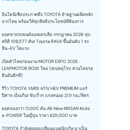
อินโดนีเซียประกาศดึง TOYOTA ย้ายฐานผลิตหลัก
จากไทย พร้อมให้ทุกสิทธิประโยชน์ที่ต้องการ
ยอดขายรถยนต์ออสเตรเลีย กรกฎาคม 2026 ทุบ
สถิติ 108,577 คัน! Toyota RAV4 ขึ้นอันดับ 1 รถ
จีน–EV โตแรง
เปิดตัวไทยก่อนงาน MOTOR EXPO 2026 :
LEAPMOTOR B03X ใหม่ (สเปคยุโรป ส่วนไทยรอ
ยืนยันอีกที)
รีวิว TOYOTA YARIS ATIV HEV PREMIUM แอร์
ปีศาจ เย็นเกิน! ขับเร็วๆ แรงหน่อย 21.9 กม./ลิตร
ยอดจองกว่า 11,000 คัน All-New NISSAN Kicks
e-POWER ในญี่ปุ่น ราคา 629,000 บาท
TOYOTA กำลังทยอยเปลี่ยนแบตนิกเกิล มาเป็น