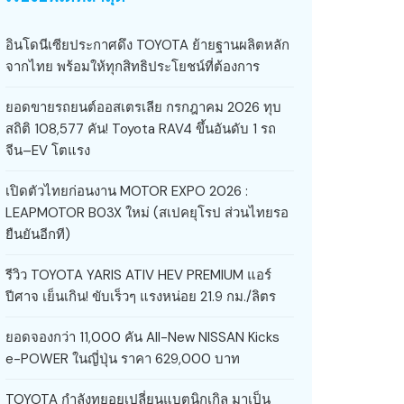
อินโดนีเซียประกาศดึง TOYOTA ย้ายฐานผลิตหลัก
จากไทย พร้อมให้ทุกสิทธิประโยชน์ที่ต้องการ
ยอดขายรถยนต์ออสเตรเลีย กรกฎาคม 2026 ทุบ
สถิติ 108,577 คัน! Toyota RAV4 ขึ้นอันดับ 1 รถ
จีน–EV โตแรง
เปิดตัวไทยก่อนงาน MOTOR EXPO 2026 :
LEAPMOTOR B03X ใหม่ (สเปคยุโรป ส่วนไทยรอ
ยืนยันอีกที)
รีวิว TOYOTA YARIS ATIV HEV PREMIUM แอร์
ปีศาจ เย็นเกิน! ขับเร็วๆ แรงหน่อย 21.9 กม./ลิตร
ยอดจองกว่า 11,000 คัน All-New NISSAN Kicks
e-POWER ในญี่ปุ่น ราคา 629,000 บาท
TOYOTA กำลังทยอยเปลี่ยนแบตนิกเกิล มาเป็น