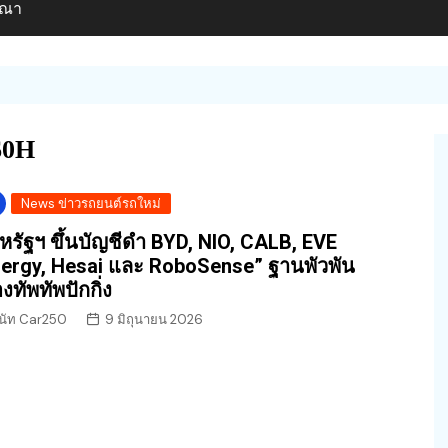
ษณา
60H
News ข่าวรถยนต์รถใหม่
หรัฐฯ ขึ้นบัญชีดำ BYD, NIO, CALB, EVE
ergy, Hesai และ RoboSense” ฐานพัวพัน
งทัพทัพปักกิ่ง
นัท Car250
9 มิถุนายน 2026