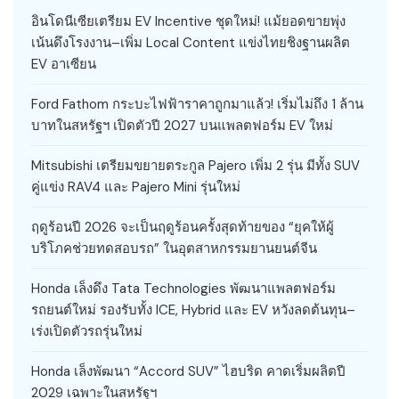
อินโดนีเซียเตรียม EV Incentive ชุดใหม่! แม้ยอดขายพุ่ง
เน้นดึงโรงงาน–เพิ่ม Local Content แข่งไทยชิงฐานผลิต
EV อาเซียน
Ford Fathom กระบะไฟฟ้าราคาถูกมาแล้ว! เริ่มไม่ถึง 1 ล้าน
บาทในสหรัฐฯ เปิดตัวปี 2027 บนแพลตฟอร์ม EV ใหม่
Mitsubishi เตรียมขยายตระกูล Pajero เพิ่ม 2 รุ่น มีทั้ง SUV
คู่แข่ง RAV4 และ Pajero Mini รุ่นใหม่
ฤดูร้อนปี 2026 จะเป็นฤดูร้อนครั้งสุดท้ายของ “ยุคให้ผู้
บริโภคช่วยทดสอบรถ” ในอุตสาหกรรมยานยนต์จีน
Honda เล็งดึง Tata Technologies พัฒนาแพลตฟอร์ม
รถยนต์ใหม่ รองรับทั้ง ICE, Hybrid และ EV หวังลดต้นทุน–
เร่งเปิดตัวรถรุ่นใหม่
Honda เล็งพัฒนา “Accord SUV” ไฮบริด คาดเริ่มผลิตปี
2029 เฉพาะในสหรัฐฯ