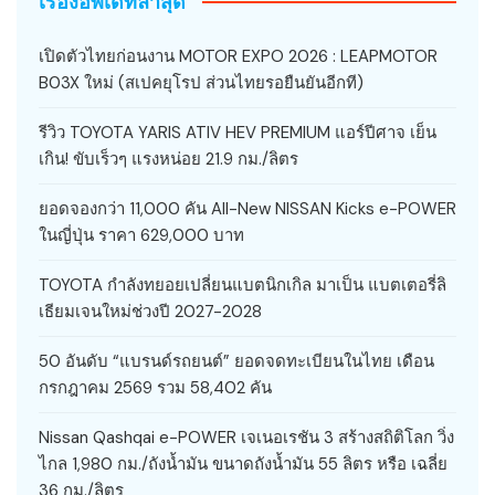
เรื่องอัพเดทล่าสุด
เปิดตัวไทยก่อนงาน MOTOR EXPO 2026 : LEAPMOTOR
B03X ใหม่ (สเปคยุโรป ส่วนไทยรอยืนยันอีกที)
รีวิว TOYOTA YARIS ATIV HEV PREMIUM แอร์ปีศาจ เย็น
เกิน! ขับเร็วๆ แรงหน่อย 21.9 กม./ลิตร
ยอดจองกว่า 11,000 คัน All-New NISSAN Kicks e-POWER
ในญี่ปุ่น ราคา 629,000 บาท
TOYOTA กำลังทยอยเปลี่ยนแบตนิกเกิล มาเป็น แบตเตอรี่ลิ
เธียมเจนใหม่ช่วงปี 2027-2028
50 อันดับ “แบรนด์รถยนต์” ยอดจดทะเบียนในไทย เดือน
กรกฎาคม 2569 รวม 58,402 คัน
Nissan Qashqai e-POWER เจเนอเรชัน 3 สร้างสถิติโลก วิ่ง
ไกล 1,980 กม./ถังน้ำมัน ขนาดถังน้ำมัน 55 ลิตร หรือ เฉลี่ย
36 กม./ลิตร