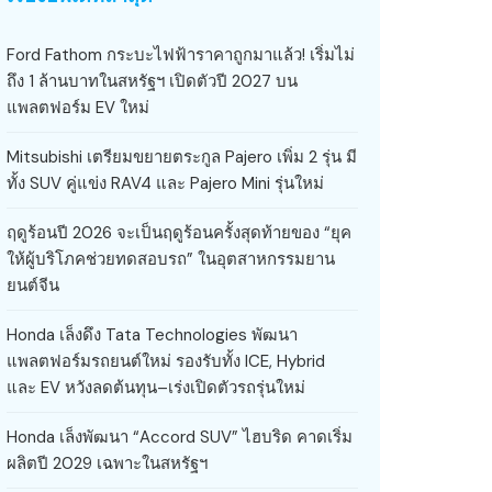
Ford Fathom กระบะไฟฟ้าราคาถูกมาแล้ว! เริ่มไม่
ถึง 1 ล้านบาทในสหรัฐฯ เปิดตัวปี 2027 บน
แพลตฟอร์ม EV ใหม่
Mitsubishi เตรียมขยายตระกูล Pajero เพิ่ม 2 รุ่น มี
ทั้ง SUV คู่แข่ง RAV4 และ Pajero Mini รุ่นใหม่
ฤดูร้อนปี 2026 จะเป็นฤดูร้อนครั้งสุดท้ายของ “ยุค
ให้ผู้บริโภคช่วยทดสอบรถ” ในอุตสาหกรรมยาน
ยนต์จีน
Honda เล็งดึง Tata Technologies พัฒนา
แพลตฟอร์มรถยนต์ใหม่ รองรับทั้ง ICE, Hybrid
และ EV หวังลดต้นทุน–เร่งเปิดตัวรถรุ่นใหม่
Honda เล็งพัฒนา “Accord SUV” ไฮบริด คาดเริ่ม
ผลิตปี 2029 เฉพาะในสหรัฐฯ