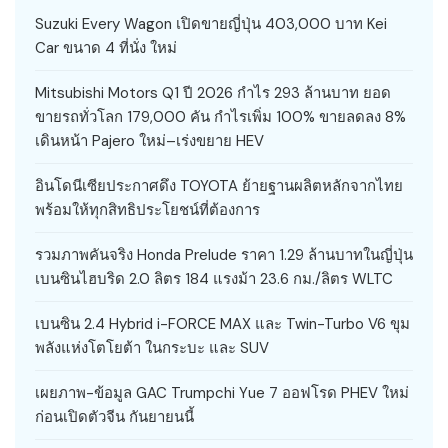
Suzuki Every Wagon เปิดขายญี่ปุ่น 403,000 บาท Kei
Car ขนาด 4 ที่นั่ง ใหม่
Mitsubishi Motors Q1 ปี 2026 กำไร 293 ล้านบาท ยอด
ขายรถทั่วโลก 179,000 คัน กำไรเพิ่ม 100% ขายลดลง 8%
เดินหน้า Pajero ใหม่–เร่งขยาย HEV
อินโดนีเซียประกาศดึง TOYOTA ย้ายฐานผลิตหลักจากไทย
พร้อมให้ทุกสิทธิประโยชน์ที่ต้องการ
รวมภาพคันจริง Honda Prelude ราคา 1.29 ล้านบาทในญี่ปุ่น
เบนซินไฮบริด 2.0 ลิตร 184 แรงม้า 23.6 กม./ลิตร WLTC
เบนซิน 2.4 Hybrid i-FORCE MAX และ Twin-Turbo V6 ขุม
พลังแห่งโตโยต้า ในกระบะ และ SUV
เผยภาพ-ข้อมูล GAC Trumpchi Yue 7 ออฟโรด PHEV ใหม่
ก่อนเปิดตัวจีน กันยายนนี้