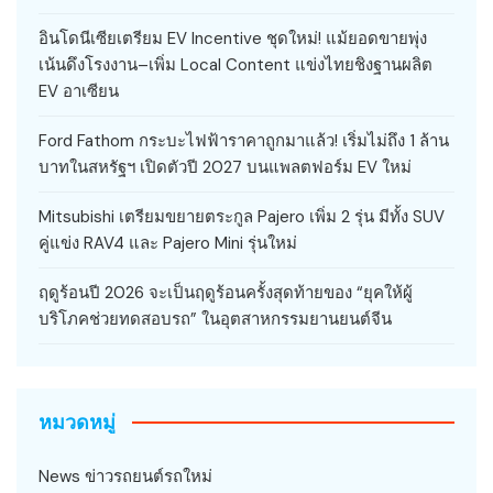
อินโดนีเซียเตรียม EV Incentive ชุดใหม่! แม้ยอดขายพุ่ง
เน้นดึงโรงงาน–เพิ่ม Local Content แข่งไทยชิงฐานผลิต
EV อาเซียน
Ford Fathom กระบะไฟฟ้าราคาถูกมาแล้ว! เริ่มไม่ถึง 1 ล้าน
บาทในสหรัฐฯ เปิดตัวปี 2027 บนแพลตฟอร์ม EV ใหม่
Mitsubishi เตรียมขยายตระกูล Pajero เพิ่ม 2 รุ่น มีทั้ง SUV
คู่แข่ง RAV4 และ Pajero Mini รุ่นใหม่
ฤดูร้อนปี 2026 จะเป็นฤดูร้อนครั้งสุดท้ายของ “ยุคให้ผู้
บริโภคช่วยทดสอบรถ” ในอุตสาหกรรมยานยนต์จีน
หมวดหมู่
News ข่าวรถยนต์รถใหม่