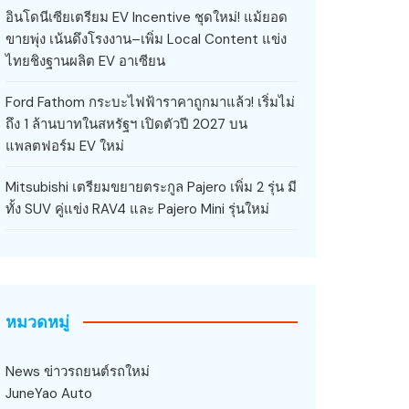
อินโดนีเซียเตรียม EV Incentive ชุดใหม่! แม้ยอด
ขายพุ่ง เน้นดึงโรงงาน–เพิ่ม Local Content แข่ง
ไทยชิงฐานผลิต EV อาเซียน
Ford Fathom กระบะไฟฟ้าราคาถูกมาแล้ว! เริ่มไม่
ถึง 1 ล้านบาทในสหรัฐฯ เปิดตัวปี 2027 บน
แพลตฟอร์ม EV ใหม่
Mitsubishi เตรียมขยายตระกูล Pajero เพิ่ม 2 รุ่น มี
ทั้ง SUV คู่แข่ง RAV4 และ Pajero Mini รุ่นใหม่
หมวดหมู่
News ข่าวรถยนต์รถใหม่
JuneYao Auto