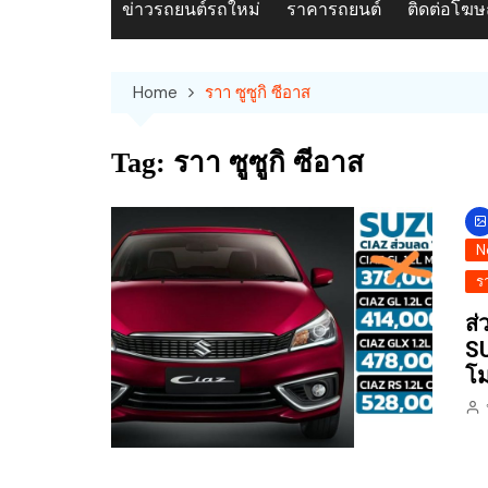
ข่าวรถยนต์รถใหม่
ราคารถยนต์
ติดต่อโฆ
Home
ราา ซูซูกิ ซีอาส
Tag:
ราา ซูซูกิ ซีอาส
N
ร
ส่
SU
โม