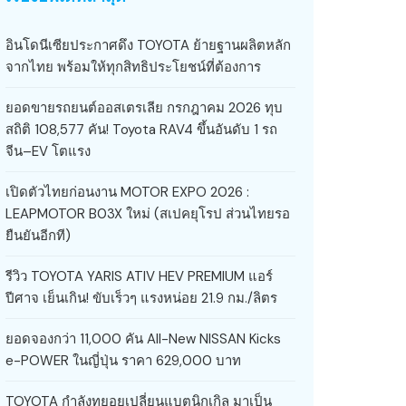
อินโดนีเซียประกาศดึง TOYOTA ย้ายฐานผลิตหลัก
จากไทย พร้อมให้ทุกสิทธิประโยชน์ที่ต้องการ
ยอดขายรถยนต์ออสเตรเลีย กรกฎาคม 2026 ทุบ
สถิติ 108,577 คัน! Toyota RAV4 ขึ้นอันดับ 1 รถ
จีน–EV โตแรง
เปิดตัวไทยก่อนงาน MOTOR EXPO 2026 :
LEAPMOTOR B03X ใหม่ (สเปคยุโรป ส่วนไทยรอ
ยืนยันอีกที)
รีวิว TOYOTA YARIS ATIV HEV PREMIUM แอร์
ปีศาจ เย็นเกิน! ขับเร็วๆ แรงหน่อย 21.9 กม./ลิตร
ยอดจองกว่า 11,000 คัน All-New NISSAN Kicks
e-POWER ในญี่ปุ่น ราคา 629,000 บาท
TOYOTA กำลังทยอยเปลี่ยนแบตนิกเกิล มาเป็น