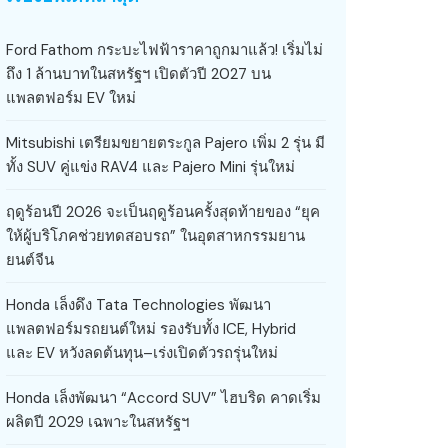
Ford Fathom กระบะไฟฟ้าราคาถูกมาแล้ว! เริ่มไม่
ถึง 1 ล้านบาทในสหรัฐฯ เปิดตัวปี 2027 บน
แพลตฟอร์ม EV ใหม่
Mitsubishi เตรียมขยายตระกูล Pajero เพิ่ม 2 รุ่น มี
ทั้ง SUV คู่แข่ง RAV4 และ Pajero Mini รุ่นใหม่
ฤดูร้อนปี 2026 จะเป็นฤดูร้อนครั้งสุดท้ายของ “ยุค
ให้ผู้บริโภคช่วยทดสอบรถ” ในอุตสาหกรรมยาน
ยนต์จีน
Honda เล็งดึง Tata Technologies พัฒนา
แพลตฟอร์มรถยนต์ใหม่ รองรับทั้ง ICE, Hybrid
และ EV หวังลดต้นทุน–เร่งเปิดตัวรถรุ่นใหม่
Honda เล็งพัฒนา “Accord SUV” ไฮบริด คาดเริ่ม
ผลิตปี 2029 เฉพาะในสหรัฐฯ