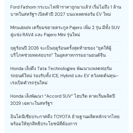
Ford Fathom กระบะไฟฟ้าราคาถูกมาแล้ว! เริ่มไม่ถึง 1 ล้าน
บาทในสหรัฐฯ เปิดตัวปี 2027 บนแพลตฟอร์ม EV ใหม่
Mitsubishi เตรียมขยายตระกูล Pajero เพิ่ม 2 รุ่น มีทั้ง SUV
คู่แข่ง RAV4 และ Pajero Mini รุ่นใหม่
ฤดูร้อนปี 2026 จะเป็นฤดูร้อนครั้งสุดท้ายของ “ยุคให้ผู้
บริโภคช่วยทดสอบรถ” ในอุตสาหกรรมยานยนต์จีน
Honda เล็งดึง Tata Technologies พัฒนาแพลตฟอร์ม
รถยนต์ใหม่ รองรับทั้ง ICE, Hybrid และ EV หวังลดต้นทุน–
เร่งเปิดตัวรถรุ่นใหม่
Honda เล็งพัฒนา “Accord SUV” ไฮบริด คาดเริ่มผลิตปี
2029 เฉพาะในสหรัฐฯ
อินโดนีเซียประกาศดึง TOYOTA ย้ายฐานผลิตหลักจากไทย
พร้อมให้ทุกสิทธิประโยชน์ที่ต้องการ