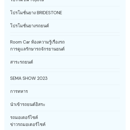
โปรโมชั่นยาง BRIDESTONE
โปรโมชั่นยางรถยนต์
Room Car ห้องความรู้เรื่องรถ
การดูแลรักษารถจักรยานยนต์
สาระรถยนต์
SEMA SHOW 2023
การทหาร
นำเข้ารถยนต์อิสระ
รถมอเตอร์ไซค์
ข่าวรถมอเตอร์ไซค์