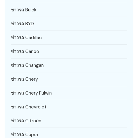
ข่าวรถ Buick
ข่าวรถ BYD
ข่าวรถ Cadillac
ข่าวรถ Canoo
ข่าวรถ Changan
ข่าวรถ Chery
ข่าวรถ Chery Fulwin
ข่าวรถ Chevrolet
ข่าวรถ Citroën
ข่าวรถ Cupra