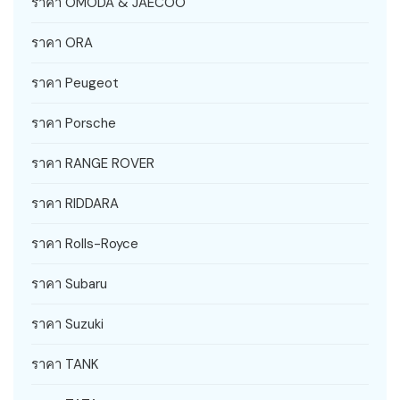
ราคา OMODA & JAECOO
ราคา ORA
ราคา Peugeot
ราคา Porsche
ราคา RANGE ROVER
ราคา RIDDARA
ราคา Rolls-Royce
ราคา Subaru
ราคา Suzuki
ราคา TANK