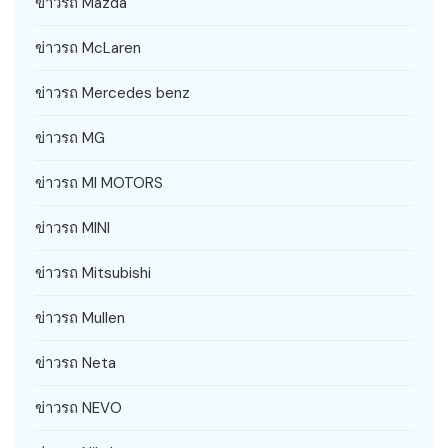
ข่าวรถ Mazda
ข่าวรถ McLaren
ข่าวรถ Mercedes benz
ข่าวรถ MG
ข่าวรถ MI MOTORS
ข่าวรถ MINI
ข่าวรถ Mitsubishi
ข่าวรถ Mullen
ข่าวรถ Neta
ข่าวรถ NEVO