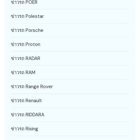
ข่าวรถ POER
ข่าวรถ Polestar
ข่าวรถ Porsche
ข่าวรถ Proton
ข่าวรถ RADAR
ข่าวรถ RAM
ข่าวรถ Range Rover
ข่าวรถ Renault
ข่าวรถ RIDDARA
ข่าวรถ Rising