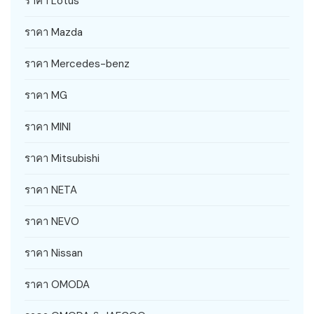
ราคา Lotus
ราคา Mazda
ราคา Mercedes-benz
ราคา MG
ราคา MINI
ราคา Mitsubishi
ราคา NETA
ราคา NEVO
ราคา Nissan
ราคา OMODA