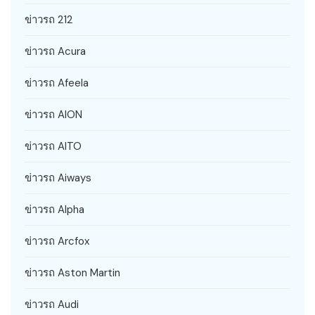
ข่าวรถ 212
ข่าวรถ Acura
ข่าวรถ Afeela
ข่าวรถ AION
ข่าวรถ AITO
ข่าวรถ Aiways
ข่าวรถ Alpha
ข่าวรถ Arcfox
ข่าวรถ Aston Martin
ข่าวรถ Audi