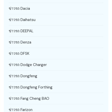
ข่าวรถ Dacia
ข่าวรถ Daihatsu
ข่าวรถ DEEPAL
ข่าวรถ Denza
ข่าวรถ DFSK
ข่าวรถ Dodge Charger
ข่าวรถ Dongfeng
ข่าวรถ Dongfeng Forthing
ข่าวรถ Fang Cheng BAO
ข่าวรถ Farizon