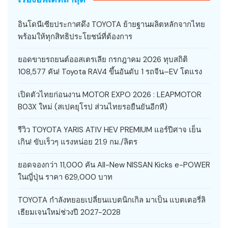
อินโดนีเซียประกาศดึง TOYOTA ย้ายฐานผลิตหลักจากไทย
พร้อมให้ทุกสิทธิประโยชน์ที่ต้องการ
ยอดขายรถยนต์ออสเตรเลีย กรกฎาคม 2026 ทุบสถิติ
108,577 คัน! Toyota RAV4 ขึ้นอันดับ 1 รถจีน–EV โตแรง
เปิดตัวไทยก่อนงาน MOTOR EXPO 2026 : LEAPMOTOR
B03X ใหม่ (สเปคยุโรป ส่วนไทยรอยืนยันอีกที)
รีวิว TOYOTA YARIS ATIV HEV PREMIUM แอร์ปีศาจ เย็น
เกิน! ขับเร็วๆ แรงหน่อย 21.9 กม./ลิตร
ยอดจองกว่า 11,000 คัน All-New NISSAN Kicks e-POWER
ในญี่ปุ่น ราคา 629,000 บาท
TOYOTA กำลังทยอยเปลี่ยนแบตนิกเกิล มาเป็น แบตเตอรี่ลิ
เธียมเจนใหม่ช่วงปี 2027-2028